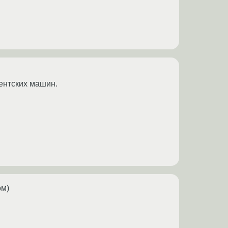
иентских машин.
ом)