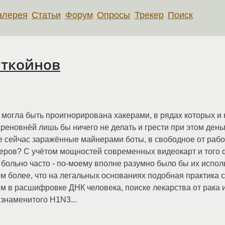
алерея
Статьи
Форум
Опросы
Трекер
Поиск
иткойнов
е могла быть проигнорирована хакерами, в рядах которых и
еновнёй лишь бы ничего не делать и грести при этом день
же сейчас заражённые майнерами боты, в свободное от рабо
еров? С учётом мощностей современных видеокарт и того 
больно часто - по-моему вполне разумно было бы их исполь
м более, что на легальных основаниях подобная практика 
 в расшифровке ДНК человека, поиске лекарства от рака и
знаменитого H1N3...