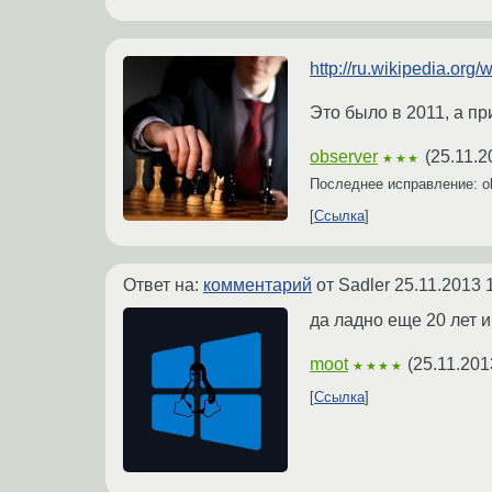
http://ru.wikipedia.or
Это было в 2011, а пр
observer
(
25.11.2
★★★
Последнее исправление: o
Ссылка
Ответ на:
комментарий
от Sadler
25.11.2013 
да ладно еще 20 лет и
moot
(
25.11.201
★★★★
Ссылка