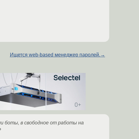
Ищется web-based менеджер паролей.
→
и боты, в свободное от работы на
?