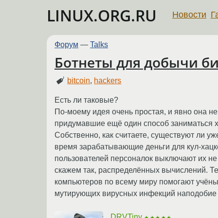
LINUX.ORG.RU
Новости
Г
Форум
—
Talks
Ботнеты для добычи б
bitcoin
,
hackers
Есть ли таковые?
По-моему идея очень простая, и явно она н
придумавшие ещё один способ заниматься хр
Собственно, как считаете, существуют ли у
время зарабатывающие деньги для кул-хацк
пользователей персоналок выключают их не 
скажем так, распределённых вычислений. Те
компьютеров по всему миру помогают учёным
мутирующих вирусных инфекций наподобие 
DRVTiny
★★★★★