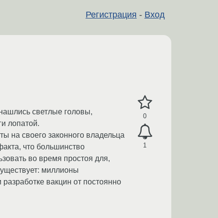
Регистрация
-
Вход
 нашлись светлые головы,
0
ги лопатой.
ты на своего законного владельца
1
факта, что большинство
зовать во время простоя для,
существует: миллионы
 разработке вакцин от постоянно