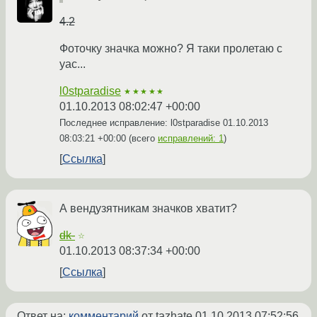
4.2
Фоточку значка можно? Я таки пролетаю с
yac...
l0stparadise
★★★★★
01.10.2013 08:02:47 +00:00
Последнее исправление: l0stparadise
01.10.2013
08:03:21 +00:00
(всего
исправлений: 1
)
Ссылка
А вендузятникам значков хватит?
dk-
☆
01.10.2013 08:37:34 +00:00
Ссылка
Ответ на:
комментарий
от tazhate
01.10.2013 07:52:56