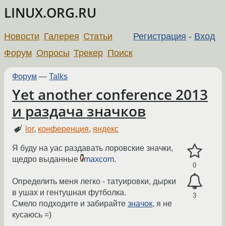
LINUX.ORG.RU
Новости
Галерея
Статьи
Регистрация
-
Вход
Форум
Опросы
Трекер
Поиск
Форум
—
Talks
Yet another conference 2013
и раздача значков
lor
,
конференция
,
яндекс
Я буду на yac раздавать лоровские значки,
щедро выданные
maxcom
.
0
Определить меня легко - татуировки, дырки
в ушах и гентушная футболка.
3
Смело подходите и забирайте
значок
, я не
кусаюсь =)