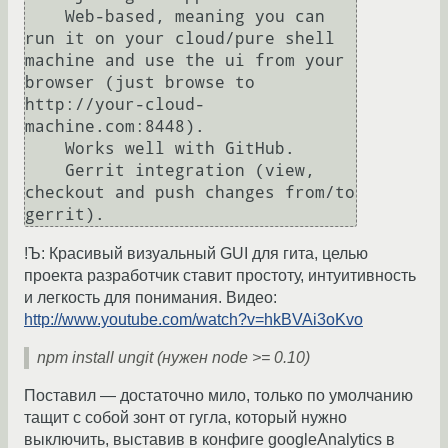
    Web-based, meaning you can 
run it on your cloud/pure shell 
machine and use the ui from your 
browser (just browse to 
http://your-cloud-
machine.com:8448).

    Works well with GitHub.

    Gerrit integration (view, 
checkout and push changes from/to 
gerrit).
!Ъ: Красивый визуальный GUI для гита, целью
проекта разработчик ставит простоту, интуитивность
и легкость для понимания. Видео:
http://www.youtube.com/watch?v=hkBVAi3oKvo
npm install ungit (нужен node >= 0.10)
Поставил — достаточно мило, только по умолчанию
тащит с собой зонт от гугла, который нужно
выключить, выставив в конфиге googleAnalytics в