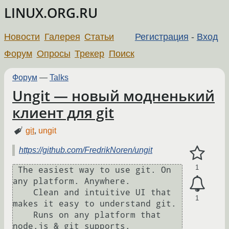
LINUX.ORG.RU
Новости
Галерея
Статьи
Регистрация
-
Вход
Форум
Опросы
Трекер
Поиск
Форум
—
Talks
Ungit — новый модненький
клиент для git
git
,
ungit
https://github.com/FredrikNoren/ungit
1
 The easiest way to use git. On 
any platform. Anywhere.

    Clean and intuitive UI that 
1
makes it easy to understand git.

    Runs on any platform that 
node.js & git supports.
