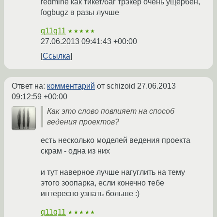
redmine как тикет/баг трэкер очень ущербен,
fogbugz в разы лучше
q11q11
★★★★★
27.06.2013 09:41:43 +00:00
Ссылка
Ответ на:
комментарий
от schizoid
27.06.2013
09:12:59 +00:00
Как это слово повлияет на способ
ведения проектов?
есть несколько моделей ведения проекта
скрам - одна из них
и тут наверное лучше нагуглить на тему
этого зоопарка, если конечно тебе
интересно узнать больше :)
q11q11
★★★★★