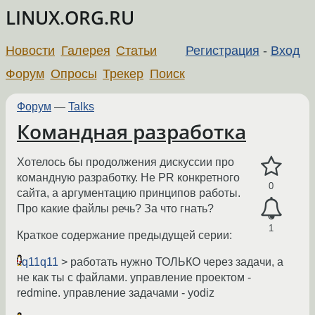
LINUX.ORG.RU
Новости
Галерея
Статьи
Регистрация
-
Вход
Форум
Опросы
Трекер
Поиск
Форум
—
Talks
Командная разработка
Хотелось бы продолжения дискуссии про
командную разработку. Не PR конкретного
0
сайта, а аргументацию принципов работы.
Про какие файлы речь? За что гнать?
1
Краткое содержание предыдущей серии:
q11q11
> работать нужно ТОЛЬКО через задачи, а
не как ты с файлами. управление проектом -
redmine. управление задачами - yodiz