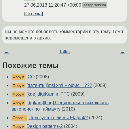
27.06.2013 11:20:47 +00:00
автор топика
Ссылка
Вы не можете добавлять комментарии в эту тему. Тема
перемещена в архив.
←
Talks
→
Похожие темы
ICQ
(2008)
Форум
[патенты][ms] xml + офис = ???
(2009)
Форум
[kde] digiKam и IPTC
(2009)
Форум
[digkam][bug] Опционально выключить
Форум
автопоиск по таймауту
(2010)
Пользуетесь ли вы Flatpak?
(2024)
Опросы
Design patterns-2
(2004)
Форум