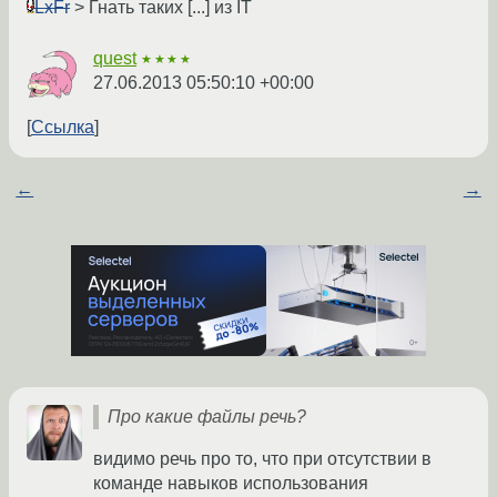
LxFr
> Гнать таких [...] из IT
quest
★★★★
27.06.2013 05:50:10 +00:00
Ссылка
←
→
Про какие файлы речь?
видимо речь про то, что при отсутствии в
команде навыков использования