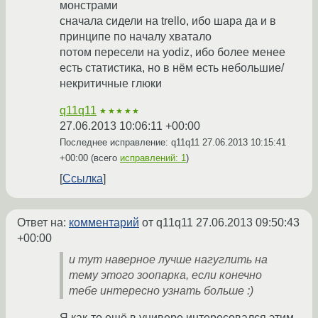
монстрами
сначала сидели на trello, ибо шара да и в
принципе по началу хватало
потом пересели на yodiz, ибо более менее
есть статистика, но в нём есть небольшие/
некритичные глюки
q11q11
★★★★★
27.06.2013 10:06:11 +00:00
Последнее исправление: q11q11
27.06.2013 10:15:41
+00:00
(всего
исправлений: 1
)
Ссылка
Ответ на:
комментарий
от q11q11
27.06.2013 09:50:43
+00:00
и тут наверное лучше нагуглить на
тему этого зоопарка, если конечно
тебе интересно узнать больше :)
Я как-то ещё в универе интересовался этим