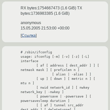
RX bytes:1754667473 (1.6 GiB) TX
bytes:1736983385 (1.6 GiB)
anonymous
15.05.2005 21:53:00 +00:00
Ссылка
# /sbin/ifconfig

usage: ifconfig [-m] [-v] [-z] [-L] 
interface

        [ af [ address [ dest_addr ] ] [ 
netmask mask ] [ prefixlen n ]

                [ alias | -alias ] ]

        [ up ] [ down ] [ metric n ] [ 
mtu n ]

        [ nwid network_id ] [ nwkey 
network_key | -nwkey ]

        [ powersave | -powersave ] [ 
powersavesleep duration ]

        [ [ af ] tunnel src_addr 
dest_addr ] [ deletetunnel ]
