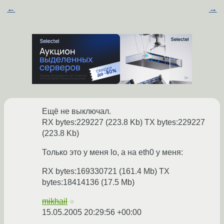
←
→
Ещё не выключал.
RX bytes:229227 (223.8 Kb) TX bytes:229227
(223.8 Kb)
Только это у меня lo, а на eth0 у меня:
RX bytes:169330721 (161.4 Mb) TX
bytes:18414136 (17.5 Mb)
mikhail
☆
15.05.2005 20:29:56 +00:00