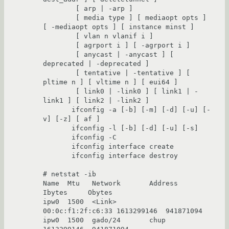
        [ arp | -arp ]

        [ media type ] [ mediaopt opts ] 
[ -mediaopt opts ] [ instance minst ]

        [ vlan n vlanif i ]

        [ agrport i ] [ -agrport i ]

        [ anycast | -anycast ] [ 
deprecated | -deprecated ]

        [ tentative | -tentative ] [ 
pltime n ] [ vltime n ] [ eui64 ]

        [ link0 | -link0 ] [ link1 | -
link1 ] [ link2 | -link2 ]

       ifconfig -a [-b] [-m] [-d] [-u] [-
v] [-z] [ af ]

       ifconfig -l [-b] [-d] [-u] [-s]

       ifconfig -C

       ifconfig interface create

       ifconfig interface destroy

# netstat -ib

Name  Mtu   Network       Address               
Ibytes     Obytes

ipw0  1500  <Link>        
00:0c:f1:2f:c6:33 1613299146  941871094

ipw0  1500  gado/24       chup              