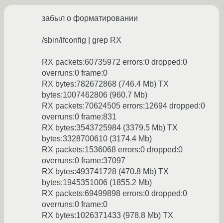
забыл о форматировании
/sbin/ifconfig | grep RX
RX packets:60735972 errors:0 dropped:0
overruns:0 frame:0
RX bytes:782672868 (746.4 Mb) TX
bytes:1007462806 (960.7 Mb)
RX packets:70624505 errors:12694 dropped:0
overruns:0 frame:831
RX bytes:3543725984 (3379.5 Mb) TX
bytes:3328700610 (3174.4 Mb)
RX packets:1536068 errors:0 dropped:0
overruns:0 frame:37097
RX bytes:493741728 (470.8 Mb) TX
bytes:1945351006 (1855.2 Mb)
RX packets:69499898 errors:0 dropped:0
overruns:0 frame:0
RX bytes:1026371433 (978.8 Mb) TX