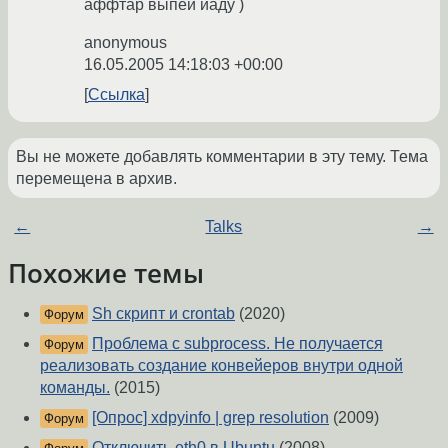
аффтар выпей йаду )
anonymous
16.05.2005 14:18:03 +00:00
Ссылка
Вы не можете добавлять комментарии в эту тему. Тема
перемещена в архив.
←
Talks
→
Похожие темы
Sh скрипт и crontab
(2020)
Форум
Проблема с subprocess. Не получается
Форум
реализовать создание конвейеров внутри одной
команды.
(2015)
[Опрос] xdpyinfo | grep resolution
(2009)
Форум
Отключить eth0 в Ubuntu
(2008)