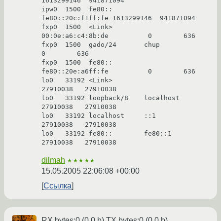
1613299146  941871094

ipw0  1500  fe80::        
fe80::20c:f1ff:fe 1613299146  941871094

fxp0  1500  <Link>        
00:0e:a6:c4:8b:de          0        636

fxp0  1500  gado/24       chup                       
0        636

fxp0  1500  fe80::        
fe80::20e:a6ff:fe          0        636

lo0   33192 <Link>                            
27910038   27910038

lo0   33192 loopback/8    localhost           
27910038   27910038

lo0   33192 localhost     ::1                 
27910038   27910038

lo0   33192 fe80::        fe80::1             
27910038   27910038
dilmah
★★★★★
15.05.2005 22:06:08 +00:00
Ссылка
RX bytes:0 (0.0 b) TX bytes:0 (0.0 b)