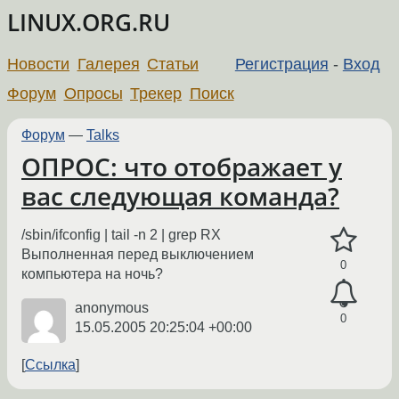
LINUX.ORG.RU
Новости
Галерея
Статьи
Регистрация
-
Вход
Форум
Опросы
Трекер
Поиск
Форум
—
Talks
ОПРОС: что отображает у
вас следующая команда?
/sbin/ifconfig | tail -n 2 | grep RX
Выполненная перед выключением
0
компьютера на ночь?
anonymous
0
15.05.2005 20:25:04 +00:00
Ссылка