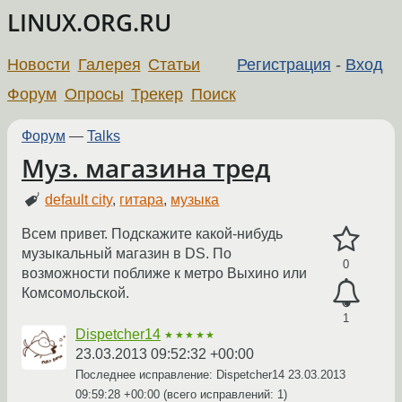
LINUX.ORG.RU
Новости
Галерея
Статьи
Регистрация
-
Вход
Форум
Опросы
Трекер
Поиск
Форум
—
Talks
Муз. магазина тред
default city
,
гитара
,
музыка
Всем привет. Подскажите какой-нибудь
музыкальный магазин в DS. По
0
возможности поближе к метро Выхино или
Комсомольской.
1
Dispetcher14
★★★★★
23.03.2013 09:52:32 +00:00
Последнее исправление: Dispetcher14
23.03.2013
09:59:28 +00:00
(всего исправлений: 1)