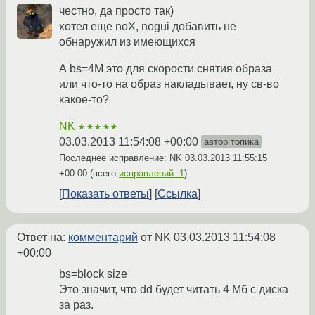
честно, да просто так)
хотел еще noX, nogui добавить не
обнаружил из имеющихся
А bs=4M это для скорости снятия образа
или что-то на образ накладывает, ну св-во
какое-то?
NK
★★★★★
03.03.2013 11:54:08 +00:00
автор топика
Последнее исправление: NK
03.03.2013 11:55:15
+00:00
(всего
исправлений: 1
)
Показать ответы
Ссылка
Ответ на:
комментарий
от NK
03.03.2013 11:54:08
+00:00
bs=block size
Это значит, что dd будет читать 4 Мб с диска
за раз.