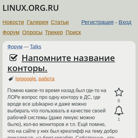
LINUX.ORG.RU
Новости
Галерея
Статьи
Регистрация
-
Вход
Форум
Опросы
Трекер
Поиск
Форум
—
Talks
Напомните название
конторы.
lorgoogle
,
работа
Помню какое-то время назад был где-то на
ЛОРе вопрос про одну контору в ДС, где
0
вроде все шЫкарно и даже можно
выбирать что пользовать в качестве своей
рабочей системы (даже линукс можно
1
было), кол-во мониторов и т.п. Ещё помню,
что на сайте у них был креатифф на тему добро
пожаловать на борт корабля. Собственно - кто-