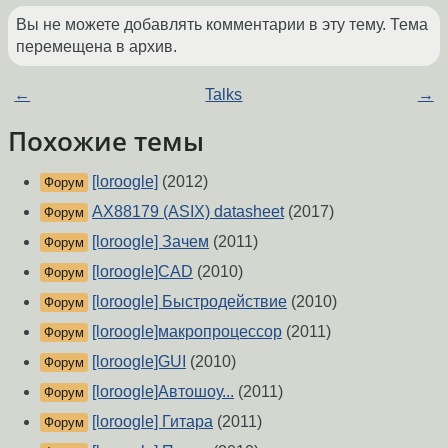
Вы не можете добавлять комментарии в эту тему. Тема
перемещена в архив.
←
Talks
→
Похожие темы
[loroogle]
(2012)
Форум
AX88179 (ASIX) datasheet
(2017)
Форум
[loroogle] Зачем
(2011)
Форум
[loroogle]CAD
(2010)
Форум
[loroogle] Быстродействие
(2010)
Форум
[loroogle]макропроцессор
(2011)
Форум
[loroogle]GUI
(2010)
Форум
[loroogle]Автошоу...
(2011)
Форум
[loroogle] Гитара
(2011)
Форум