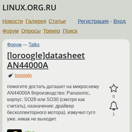
LINUX.ORG.RU
Новости
Галерея
Статьи
Регистрация
-
Вход
Форум
Опросы
Трекер
Поиск
Форум
—
Talks
[loroogle]datasheet
AN44000A
loroogle
помогите достать даташит на микросхему
AN44000A 9производство: Panasonic,
0
корпус: SO28 или SO30 (смотря как
считать), назначение: драйвер
бесколлекторного мотора). измучил гугл
1
уже, никак не выходит.