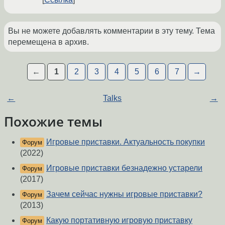
Вы не можете добавлять комментарии в эту тему. Тема
перемещена в архив.
←
1
2
3
4
5
6
7
→
←
Talks
→
Похожие темы
Игровые приставки. Актуальность покупки
Форум
(2022)
Игровые приставки безнадежно устарели
Форум
(2017)
Зачем сейчас нужны игровые приставки?
Форум
(2013)
Какую портативную игровую приставку
Форум