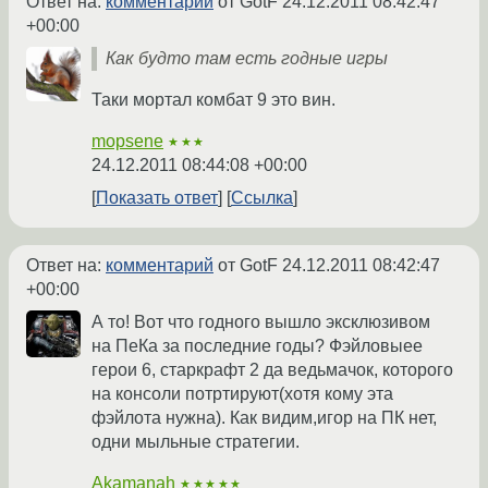
Ответ на:
комментарий
от GotF
24.12.2011 08:42:47
+00:00
Как будто там есть годные игры
Таки мортал комбат 9 это вин.
mopsene
★★★
24.12.2011 08:44:08 +00:00
Показать ответ
Ссылка
Ответ на:
комментарий
от GotF
24.12.2011 08:42:47
+00:00
А то! Вот что годного вышло эксклюзивом
на ПеКа за последние годы? Фэйловыее
герои 6, старкрафт 2 да ведьмачок, которого
на консоли потртируют(хотя кому эта
фэйлота нужна). Как видим,игор на ПК нет,
одни мыльные стратегии.
Akamanah
★★★★★