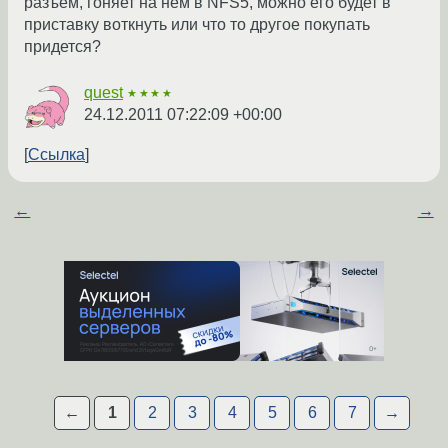
разъем, гоняет на нем в NFS5, можно его будет в
приставку воткнуть или что то другое покупать
придется?
quest
★★★★
24.12.2011 07:22:09 +00:00
Ссылка
←
→
←
1
2
3
4
5
6
7
→