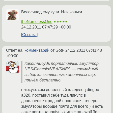
Велосипед ему купи. Или коньки
theNamelessOne
★★★★★
24.12.2011 07:47:29 +00:00
Ссылка
Ответ на:
комментарий
от GotF
24.12.2011 07:41:48
+00:00
Какой-нибудь портативный эмулятор
NES/Genesis/VBA/SNES — громадный
выбор качественных канонiчных игр,
причём бесплатно.
плюсую. сам довольный владелец dingoo
a320, поставил себе туда линупс в
дополнение к родной прошивке - теперь
эмуляторы вообще почти для всего ) и есть
даже порты канонiчных игр с пц - wolf 3d,