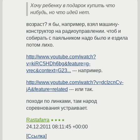
Хочу ребенку в подарок купить что
нибудь, но что идей нет.
возраст? я бы, например, взял машину-
конструктор на радиоуправлении. чтоб и
собирать с паяльником надо было и ездила
потом лихо.
http://www.youtube.com/watch?
v=kiRC5HDh6bg&feature=g-
vrec&context=G23...
--- например.
http://www.youtube.com/watch?v=dcIzcnCv-
jA&feature=related
--- или так.
походи по линками, там народ
соревнования устраивает.
Rastafarra
★★★★
24.12.2011 08:11:45 +00:00
Ссылка