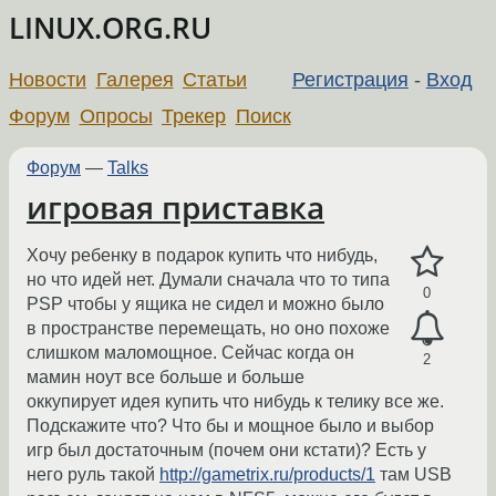
LINUX.ORG.RU
Новости
Галерея
Статьи
Регистрация
-
Вход
Форум
Опросы
Трекер
Поиск
Форум
—
Talks
игровая приставка
Хочу ребенку в подарок купить что нибудь,
но что идей нет. Думали сначала что то типа
0
PSP чтобы у ящика не сидел и можно было
в пространстве перемещать, но оно похоже
слишком маломощное. Сейчас когда он
2
мамин ноут все больше и больше
оккупирует идея купить что нибудь к телику все же.
Подскажите что? Что бы и мощное было и выбор
игр был достаточным (почем они кстати)? Есть у
него руль такой
http://gametrix.ru/products/1
там USB