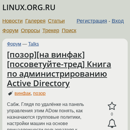
LINUX.ORG.RU
Новости
Галерея
Статьи
Регистрация
-
Вход
Форум
Опросы
Трекер
Поиск
Форум
—
Talks
[позор][на винфак]
[посоветуйте-тред] Книга
по администрированию
Active Directory
винфак
,
позор
Сабж. Глядя по удалёнке на панель
управления этим ADом понять, как
0
назначаются групповые политики,
настройки машин на основе
принадлежности пользователя к