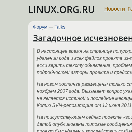
LINUX.ORG.RU
Новости
Г
Форум
—
Talks
Загадочное исчезновени
В настоящее время на странице популярн
удалении кода и всех файлов проекта из-
если верить тексту объявления, проблем
подробностей авторы проекта и предста
На новом хостинге размещены только ст
ноябрем 2007 года. Вызывает вопрос указ
не является истиной и последние месяцы
Копию SVN-репозитория от 13 июня 2011 
На присутствующем сейчас проекте «source
датой опубликованы типовые сообщения-
проект был удален и впоследствии создан