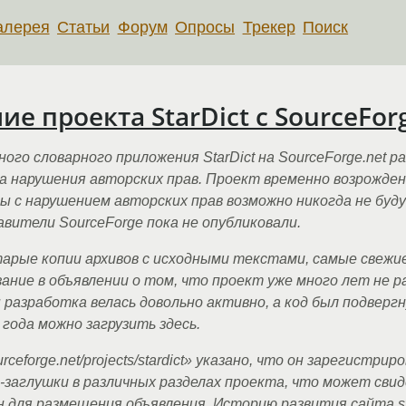
алерея
Статьи
Форум
Опросы
Трекер
Поиск
е проекта StarDict с SourceFor
ого словарного приложения StarDict на SourceForge.net р
за нарушения авторских прав. Проект временно возрожден
ы с нарушением авторских прав возможно никогда не буд
вители SourceForge пока не опубликовали.
арые копии архивов с исходными текстами, самые свежи
ание в объявлении о том, что проект уже много лет не р
 разработка велась довольно активно, а код был подверг
года можно загрузить здесь.
forge.net/projects/stardict» указано, что он зарегистрир
заглушки в различных разделах проекта, что может сви
 для размещения объявления. Историю развития сайта star