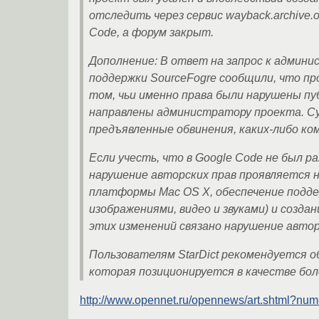
отследить через сервис wayback.archive.o
Code, а форум закрыт.
Дополнение: В ответ на запрос к админ
поддержки SourceFogre сообщили, что пр
том, чьи именно права были нарушены п
направлены администратору проекта. С
предъявленные обвинения, каких-либо ко
Если учесть, что в Google Code не был р
нарушение авторских прав проявляется на
платформы Mac OS X, обеспечение поддер
изображениями, видео и звуками) и созд
этих изменений связано нарушение авто
Пользователям StarDict рекомендуется о
которая позиционируется в качестве бол
http://www.opennet.ru/opennews/art.shtml?nu