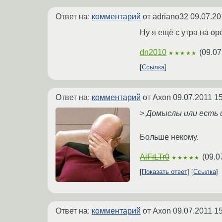
Ответ на:
комментарий
от adriano32
09.07.20
Ну я ещё с утра на op
dn2010
(
09.07
★★★★★
Ссылка
Ответ на:
комментарий
от Axon
09.07.2011 15
> Домыслы или есть
Больше некому.
AiFiLTr0
(
09.0
★★★★★
Показать ответ
Ссылка
Ответ на:
комментарий
от Axon
09.07.2011 15