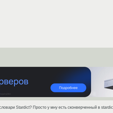
ловари Stardict? Просто у мну есть сконверченный в stardict