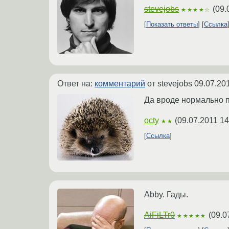
stevejobs
(
09.
★★★★☆
Показать ответы
Ссылка
Ответ на:
комментарий
от stevejobs
09.07.20
Да вроде нормально п
octy
(
09.07.2011 14
★★
Ссылка
Abby. Гады.
AiFiLTr0
(
09.0
★★★★★