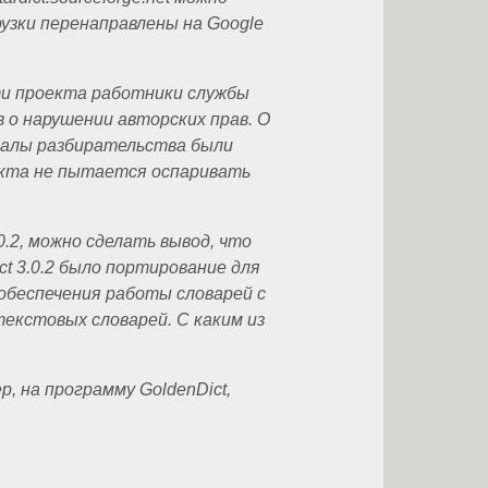
грузки перенаправлены на Google
ти проекта работники службы
 о нарушении авторских прав. О
иалы разбирательства были
екта не пытается оспаривать
0.2, можно сделать вывод, что
t 3.0.2 было портирование для
 обеспечения работы словарей с
текстовых словарей. С каким из
, на программу GoldenDict,