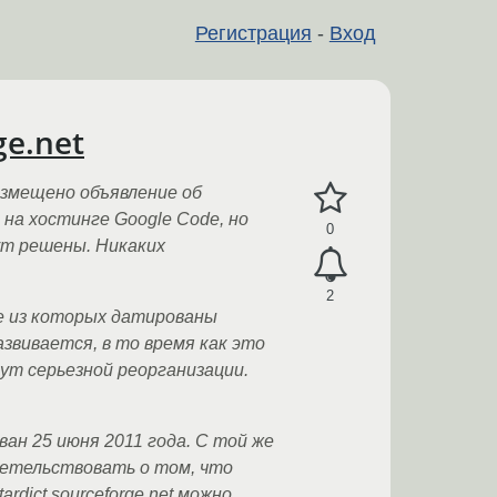
Регистрация
-
Вход
ge.net
азмещено объявление об
 на хостинге Google Code, но
0
ут решены. Никаких
2
е из которых датированы
азвивается, в то время как это
нут серьезной реорганизации.
ован 25 июня 2011 года. С той же
детельствовать о том, что
dict.sourceforge.net можно