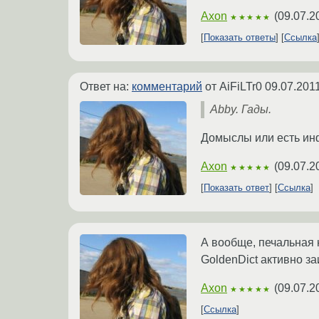
Axon
(
09.07.2
★★★★★
Показать ответы
Ссылка
Ответ на:
комментарий
от AiFiLTr0
09.07.201
Abby. Гады.
Домыслы или есть и
Axon
(
09.07.2
★★★★★
Показать ответ
Ссылка
А вообще, печальная н
GoldenDict активно за
Axon
(
09.07.2
★★★★★
Ссылка