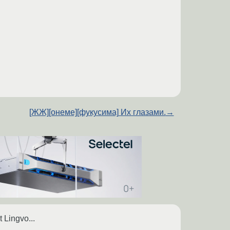
[ЖЖ][онеме][фукусима] Их глазами.
→
 Lingvo...