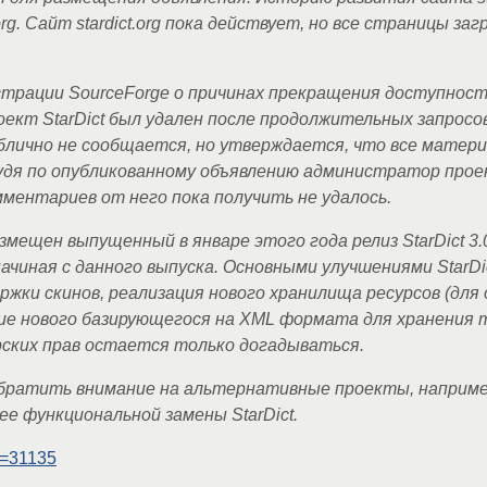
rg. Сайт stardict.org пока действует, но все страницы за
истрации SourceForge о причинах прекращения доступнос
оект StarDict был удален после продолжительных запросов
ублично не сообщается, но утверждается, что все матер
удя по опубликованному объявлению администратор про
мментариев от него пока получить не удалось.
азмещен выпущенный в январе этого года релиз StarDict 3.
чиная с данного выпуска. Основными улучшениями StarDic
жки скинов, реализация нового хранилища ресурсов (для
ание нового базирующегося на XML формата для хранения 
рских прав остается только догадываться.
братить внимание на альтернативные проекты, например
ее функциональной замены StarDict.
m=31135