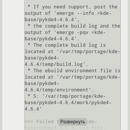
 * 

 * If you need support, post the 
output of 'emerge --info =kde-
base/pykde4-4.6.4',

 * the complete build log and the 
output of 'emerge -pqv =kde-
base/pykde4-4.6.4'.

 * The complete build log is 
located at '/var/tmp/portage/kde-
base/pykde4-
4.6.4/temp/build.log'.

 * The ebuild environment file is 
located at '/var/tmp/portage/kde-
base/pykde4-
4.6.4/temp/environment'.

 * S: '/var/tmp/portage/kde-
base/pykde4-4.6.4/work/pykde4-
4.6.4'

>>> Failed to emerge kde-
Развернуть