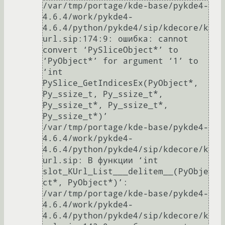
/var/tmp/portage/kde-base/pykde4-
4.6.4/work/pykde4-
4.6.4/python/pykde4/sip/kdecore/k
url.sip:174:9: ошибка: cannot 
convert ‘PySliceObject*’ to 
‘PyObject*’ for argument ‘1’ to 
‘int 
PySlice_GetIndicesEx(PyObject*, 
Py_ssize_t, Py_ssize_t*, 
Py_ssize_t*, Py_ssize_t*, 
Py_ssize_t*)’

/var/tmp/portage/kde-base/pykde4-
4.6.4/work/pykde4-
4.6.4/python/pykde4/sip/kdecore/k
url.sip: В функции ‘int 
slot_KUrl_List___delitem__(PyObje
ct*, PyObject*)’:

/var/tmp/portage/kde-base/pykde4-
4.6.4/work/pykde4-
4.6.4/python/pykde4/sip/kdecore/k