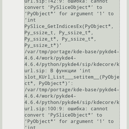
url.sip:142:9: ошибка: cannot 
convert ‘PySliceObject*’ to 
‘PyObject*’ for argument ‘1’ to 
‘int 
PySlice_GetIndicesEx(PyObject*, 
Py_ssize_t, Py_ssize_t*, 
Py_ssize_t*, Py_ssize_t*, 
Py_ssize_t*)’

/var/tmp/portage/kde-base/pykde4-
4.6.4/work/pykde4-
4.6.4/python/pykde4/sip/kdecore/k
url.sip: В функции ‘int 
slot_KUrl_List___setitem__(PyObje
ct*, PyObject*)’:

/var/tmp/portage/kde-base/pykde4-
4.6.4/work/pykde4-
4.6.4/python/pykde4/sip/kdecore/k
url.sip:100:9: ошибка: cannot 
convert ‘PySliceObject*’ to 
‘PyObject*’ for argument ‘1’ to 
‘int 