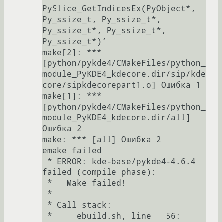
PySlice_GetIndicesEx(PyObject*, 
Py_ssize_t, Py_ssize_t*, 
Py_ssize_t*, Py_ssize_t*, 
Py_ssize_t*)’

make[2]: *** 
[python/pykde4/CMakeFiles/python_
module_PyKDE4_kdecore.dir/sip/kde
core/sipkdecorepart1.o] Ошибка 1

make[1]: *** 
[python/pykde4/CMakeFiles/python_
module_PyKDE4_kdecore.dir/all] 
Ошибка 2

make: *** [all] Ошибка 2

emake failed

 * ERROR: kde-base/pykde4-4.6.4 
failed (compile phase):

 *   Make failed!

 * 

 * Call stack:

 *     ebuild.sh, line   56:  