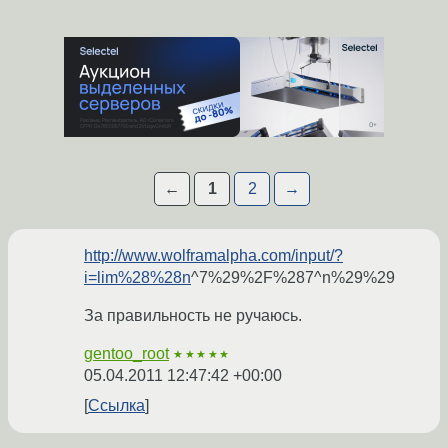
←
1
2
→
http://www.wolframalpha.com/input/?
i=lim%28%28n
^7%29%2F%287^n%29%29
За правильность не ручаюсь.
gentoo_root
★★★★★
05.04.2011 12:47:42 +00:00
Ссылка