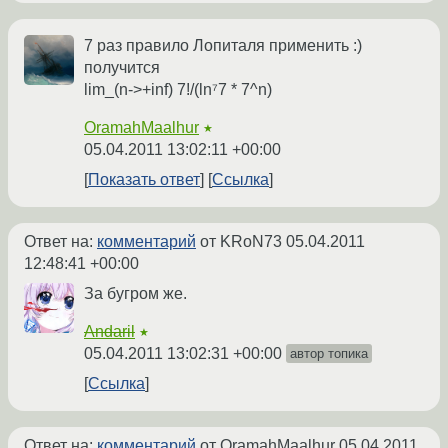
7 раз правило Лопиталя применить :)
получится
lim_(n->+inf) 7!/(ln⁷7 * 7^n)
OramahMaalhur
★
05.04.2011 13:02:11 +00:00
Показать ответ
Ссылка
Ответ на:
комментарий
от KRoN73
05.04.2011
12:48:41 +00:00
За бугром же.
Andaril
★
05.04.2011 13:02:31 +00:00
автор топика
Ссылка
Ответ на:
комментарий
от OramahMaalhur
05.04.2011