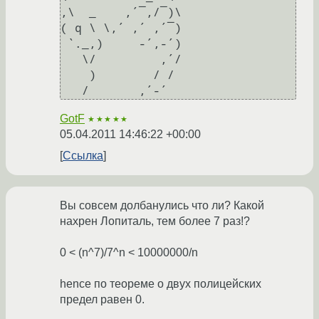
,\  _    ,´¯,/¯)\

( q \ \,´ ,´ ,´¯)

 `._,)     -´,-´)

   \/         ,´/

    )        / /

GotF
★★★★★
05.04.2011 14:46:22 +00:00
Ссылка
Вы совсем долбанулись что ли? Какой
нахрен Лопиталь, тем более 7 раз!?
0 < (n^7)/7^n < 10000000/n
hence по теореме о двух полицейских
предел равен 0.