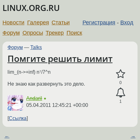
LINUX.ORG.RU
Новости
Галерея
Статьи
Регистрация
-
Вход
Форум
Опросы
Трекер
Поиск
Форум
—
Talks
Помгите решить лимит
lim_(n->+inf) n⁷/7^n
0
Не знаю как развернуть это дело.
Andaril
★
1
05.04.2011 12:45:21 +00:00
Ссылка
←
→