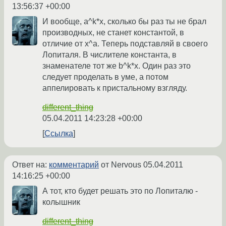
13:56:37 +00:00
И вообще, a^k*x, сколько бы раз ты не брал
производных, не станет константой, в
отличие от x^a. Теперь подставляй в своего
Лопиталя. В числителе константа, в
знаменателе тот же b^k*x. Один раз это
следует проделать в уме, а потом
аппелировать к пристальному взгляду.
different_thing
05.04.2011 14:23:28 +00:00
Ссылка
Ответ на:
комментарий
от Nervous
05.04.2011
14:16:25 +00:00
А тот, кто будет решать это по Лопиталю -
колышник
different_thing