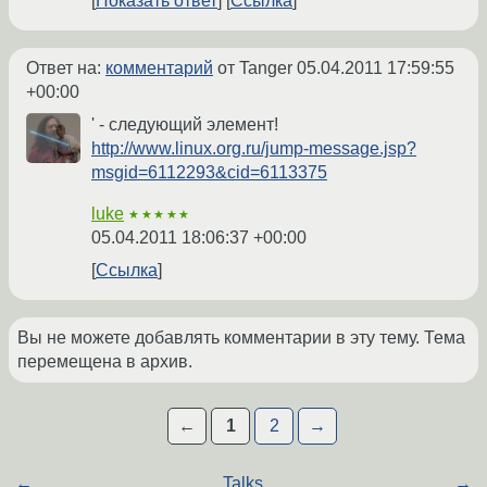
Показать ответ
Ссылка
Ответ на:
комментарий
от Tanger
05.04.2011 17:59:55
+00:00
' - следующий элемент!
http://www.linux.org.ru/jump-message.jsp?
msgid=6112293&cid=6113375
luke
★★★★★
05.04.2011 18:06:37 +00:00
Ссылка
Вы не можете добавлять комментарии в эту тему. Тема
перемещена в архив.
←
1
2
→
←
Talks
→