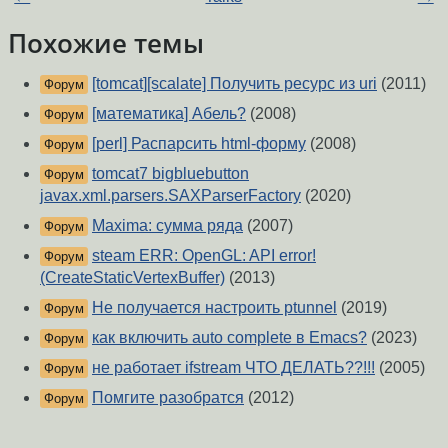
Похожие темы
[tomcat][scalate] Получить ресурс из uri
(2011)
Форум
[математика] Абель?
(2008)
Форум
[perl] Распарсить html-форму
(2008)
Форум
tomcat7 bigbluebutton
Форум
javax.xml.parsers.SAXParserFactory
(2020)
Maxima: сумма ряда
(2007)
Форум
steam ERR: OpenGL: API error!
Форум
(CreateStaticVertexBuffer)
(2013)
Не получается настроить ptunnel
(2019)
Форум
как включить auto complete в Emacs?
(2023)
Форум
не работает ifstream ЧТО ДЕЛАТЬ??!!!
(2005)
Форум
Помгите разобратся
(2012)
Форум