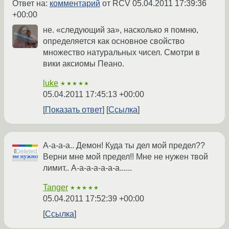
Ответ на:
комментарий
от RCV
05.04.2011 17:39:36
+00:00
не. «следующий за», насколько я помню,
определяется как основное свойство
множество натуральных чисел. Смотри в
вики аксиомы Пеано.
luke
★★★★★
05.04.2011 17:45:13 +00:00
Показать ответ
Ссылка
А-а-а-а.. Демон! Куда ты дел мой предел??
Верни мне мой предел!! Мне не нужен твой
лимит.. А-а-а-а-а-а-а......
Tanger
★★★★★
05.04.2011 17:52:39 +00:00
Ссылка