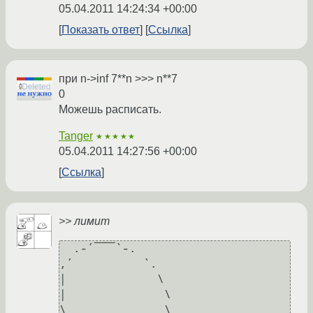
05.04.2011 14:24:34 +00:00
Показать ответ
Ссылка
при n->inf 7**n >>> n**7
0
Можешь расписать.
Tanger
★★★★★
05.04.2011 14:27:56 +00:00
Ссылка
>> лимит
  .-´¯¯¯`-.

,´          `.

|             \

|              \

\           _  \
