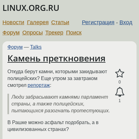
LINUX.ORG.RU
Новости
Галерея
Статьи
Регистрация
-
Вход
Форум
Опросы
Трекер
Поиск
Форум
—
Talks
Камень преткновения
Откуда берут камни, которыми закидывают
полицейских? Еще утром за завтраком
0
смотрел
репортаж
:
Люди забрасывают камнями парламент
1
страны, а также полицейских,
пытающихся разогнать протестующих.
В Рашке можно асфальт подобрать, а в
цивилизованных странах?