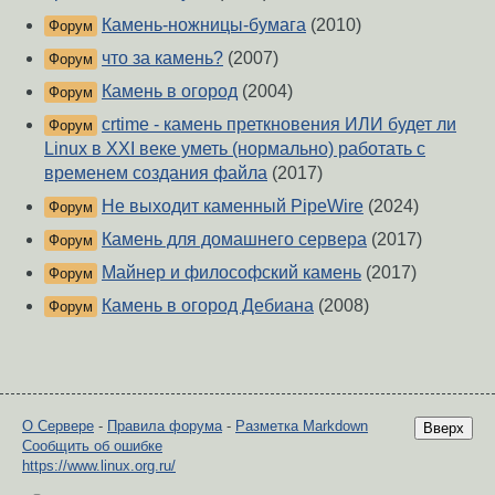
Камень-ножницы-бумага
(2010)
Форум
что за камень?
(2007)
Форум
Камень в огород
(2004)
Форум
crtime - камень преткновения ИЛИ будет ли
Форум
Linux в XXI веке уметь (нормально) работать с
временем создания файла
(2017)
Не выходит каменный PipeWire
(2024)
Форум
Камень для домашнего сервера
(2017)
Форум
Майнер и философский камень
(2017)
Форум
Камень в огород Дебиана
(2008)
Форум
О Сервере
-
Правила форума
-
Разметка Markdown
Вверх
Сообщить об ошибке
https://www.linux.org.ru/