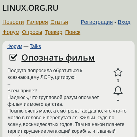
LINUX.ORG.RU
Новости
Галерея
Статьи
Регистрация
-
Вход
Форум
Опросы
Трекер
Поиск
Форум
—
Talks
Опознать фильм
Подруга попросила обратиться к
всезнающему ЛОРу, цитирую:
0
--
Всем привет!
Надеюсь, что групповой разум опознает
1
фильм из моего детства.
Помню очень мало, а смотрела так давно, что что-то
могло в голове и перепутаться. Фильм, судя по
всему, восьмидесятых годов. Там на некой планете
терпит крушение летающий корабль, и главный