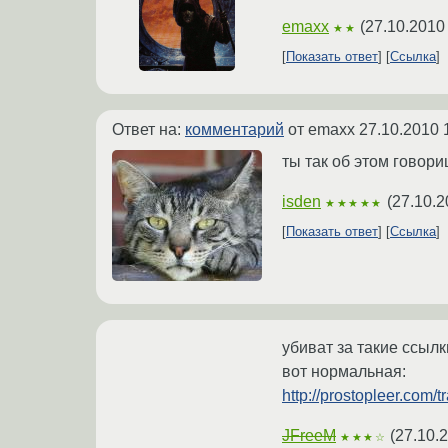
emaxx
(
27.10.2010
★★
Показать ответ
Ссылка
Ответ на:
комментарий
от emaxx
27.10.2010 
ты так об этом говориш
isden
(
27.10.2
★★★★★
Показать ответ
Ссылка
убиват за такие ссылки
вот нормальная:
http://prostopleer.co
JFreeM
(
27.10.
★★★☆