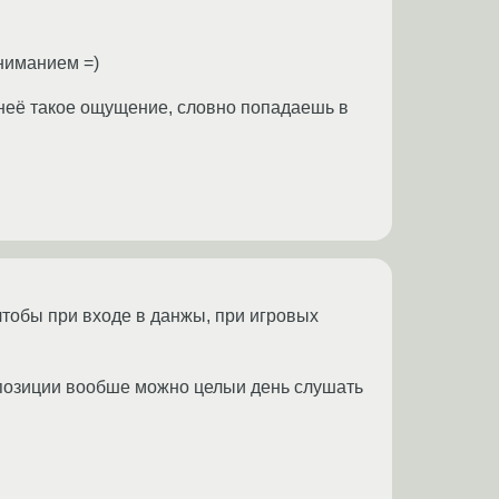
ониманием =)
 неё такое ощущение, словно попадаешь в
чтобы при входе в данжы, при игровых
мпозиции вообше можно целыи день слушать