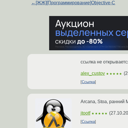
←
[ЖЖ][Программирование]Objective-C
ссылка не открываетс
alex_custov
(
2
★★★★★
Ссылка
Arcana, Stoa, ранний M
jtootf
(
27.10.2
★★★★★
Ссылка