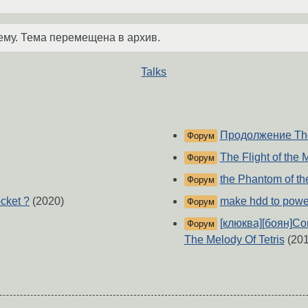
ему. Тема перемещена в архив.
Talks
Продолжение The
Форум
The Flight of the
Форум
the Phantom of th
Форум
ocket ?
(2020)
make hdd to pow
Форум
[клюква][боян]Com
Форум
The Melody Of Tetris
(201