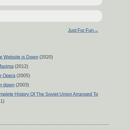
Just For Fun
→
 Website is Down
(2020)
 Maxima
(2012)
e Opera
(2005)
er down
(2003)
plete History Of The Soviet Union Arranged To
1)