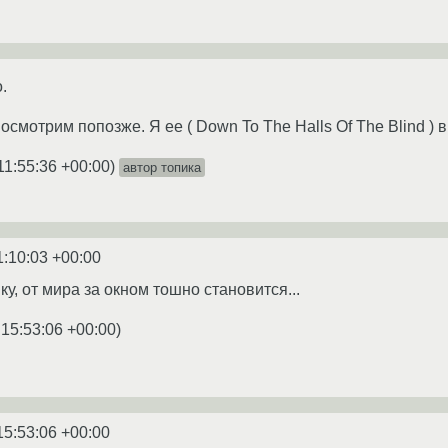
.
 посмотрим попозже. Я ее ( Down To The Halls Of The Blind )
11:55:36 +00:00
)
автор топика
1:10:03 +00:00
, от мира за окном тошно становится...
 15:53:06 +00:00
)
15:53:06 +00:00