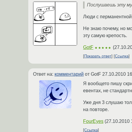
Послушаешь эту муз
Люди с перманентной 
Не знаю почему, но м
эту самую крепость.
GotF
(
27.10.2
★★★★★
Показать ответ
Ссылка
Ответ на:
комментарий
от GotF
27.10.2010 16
Я вообщето пишу скри
евентах, не стандарт
Уже дня 3 слушаю тол
на повторе.
FourEyes
(
27.10.2010 
Ссылка