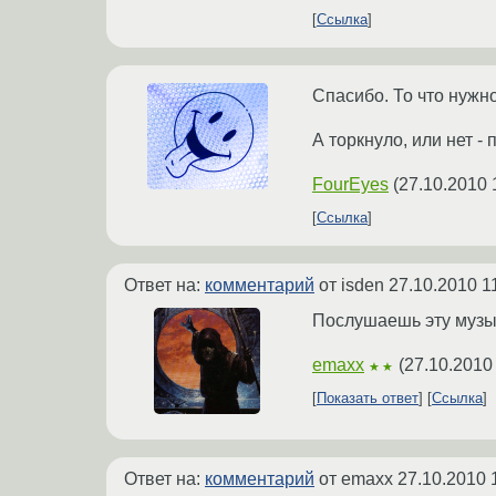
Ссылка
Спасибо. То что нужно
А торкнуло, или нет -
FourEyes
(
27.10.2010 
Ссылка
Ответ на:
комментарий
от isden
27.10.2010 1
Послушаешь эту музыку
emaxx
(
27.10.2010
★★
Показать ответ
Ссылка
Ответ на:
комментарий
от emaxx
27.10.2010 