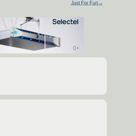
Just For Fun
→