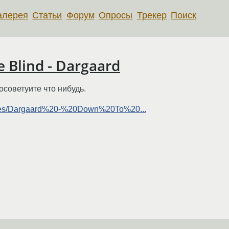
алерея
Статьи
Форум
Опросы
Трекер
Поиск
 Blind - Dargaard
советуите что нибудь.
0Rites/Dargaard%20-%20Down%20To%20...