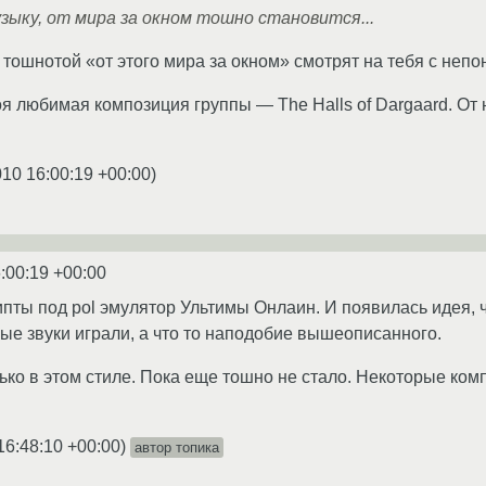
ыку, от мира за окном тошно становится...
тошнотой «от этого мира за окном» смотрят на тебя с неп
оя любимая композиция группы — The Halls of Dargaard. От
010 16:00:19 +00:00
)
:00:19 +00:00
пты под pol эмулятор Ультимы Онлаин. И появилась идея, 
ные звуки играли, а что то наподобие вышеописанного.
ько в этом стиле. Пока еще тошно не стало. Некоторые ко
16:48:10 +00:00
)
автор топика