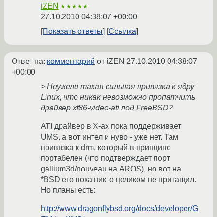
iZEN
★★★★★
27.10.2010 04:38:07 +00:00
Показать ответы
Ссылка
Ответ на:
комментарий
от iZEN
27.10.2010 04:38:07
+00:00
> Неужели такая сильная привязка к ядру
Linux, что никак невозможно пропатчить
драйвер xf86-video-ati под FreeBSD?
ATI драйвер в Х-ах пока поддерживает
UMS, а вот интел и нуво - уже нет. Там
привязка к drm, который в принципе
портабелен (что подтверждает порт
gallium3d/nouveau на AROS), но вот на
*BSD его пока никто целиком не притащил.
Но планы есть:
http://www.dragonflybsd.org/docs/developer/G