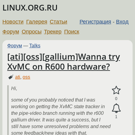
LINUX.ORG.RU
Новости
Галерея
Статьи
Регистрация
-
Вход
Форум
Опросы
Трекер
Поиск
Форум
—
Talks
[ati][oss][gallium]Wanna try
XvMC on R600 hardware?
ati
,
oss
Hi,
0
some of you probably noticed that I was
working on getting the XvMC state tracker in
the pipe-video branch running with the r600
1
gallium driver. It was quite a success, but I
still have some unresolved problems and need
some feedback/new ideas with that.