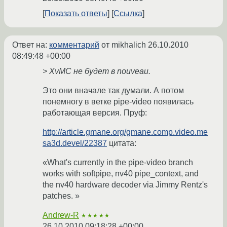
Показать ответы
Ссылка
Ответ на:
комментарий
от mikhalich
26.10.2010
08:49:48 +00:00
> XvMC не будет в nouveau.
Это они вначале так думали. А потом
понемногу в ветке pipe-video появилась
работающая версия. Пруф:
http://article.gmane.org/gmane.comp.video.me
sa3d.devel/22387
цитата:
«What's currently in the pipe-video branch
works with softpipe, nv40 pipe_context, and
the nv40 hardware decoder via Jimmy Rentz's
patches. »
Andrew-R
★★★★★
26.10.2010 09:18:28 +00:00