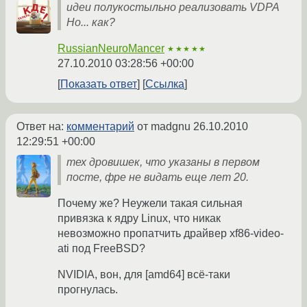
идеи полукостыльно реализовать VDPA
Но... как?
RussianNeuroMancer
★★★★★
27.10.2010 03:28:56 +00:00
Показать ответ
Ссылка
Ответ на:
комментарий
от madgnu
26.10.2010
12:29:51 +00:00
тех дровишек, что указаны в первом
посте, фре не видать еще лет 20.
Почему же? Неужели такая сильная
привязка к ядру Linux, что никак
невозможно пропатчить драйвер xf86-video-
ati под FreeBSD?
NVIDIA, вон, для [amd64] всё-таки
прогнулась.