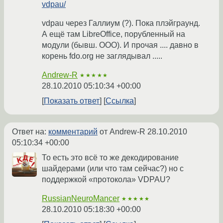
vdpau/
vdpau через Галлиум (?). Пока плэйграунд.
А ещё там LibreOffice, порубленный на
модули (бывш. OOO). И прочая .... давно в
корень fdo.org не заглядывал .....
Andrew-R
★★★★★
28.10.2010 05:10:34 +00:00
Показать ответ
Ссылка
Ответ на:
комментарий
от Andrew-R
28.10.2010
05:10:34 +00:00
То есть это всё то же декодирование
шайдерами (или что там сейчас?) но с
поддержкой «протокола» VDPAU?
RussianNeuroMancer
★★★★★
28.10.2010 05:18:30 +00:00