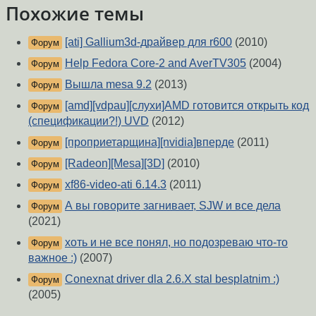
Похожие темы
[ati] Gallium3d-драйвер для r600
(2010)
Форум
Help Fedora Core-2 and AverTV305
(2004)
Форум
Вышла mesa 9.2
(2013)
Форум
[amd][vdpau][слухи]AMD готовится открыть код
Форум
(спецификации?!) UVD
(2012)
[проприетарщина][nvidia]вперде
(2011)
Форум
[Radeon][Mesa][3D]
(2010)
Форум
xf86-video-ati 6.14.3
(2011)
Форум
А вы говорите загнивает, SJW и все дела
Форум
(2021)
хоть и не все понял, но подозреваю что-то
Форум
важное :)
(2007)
Conexnat driver dla 2.6.X stal besplatnim :)
Форум
(2005)