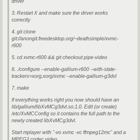
driver
3. Restart X and make sure the driver works
correctly
4. git clone
git://anongit.freedesktop.org/~deathsimple/xvmc-
r600
5. cd xvmc-r600 && git checkout pipe-video
6. ./configure --enable-gallium-r600 --with-state-
trackers=xorg,xorg/xvmc --enable-gallium-g3dvl
7. make
If everything works right you now should have an
lib/gallium/libXvMCg3dvl.so.1.0. Edit (or create)
/etc/XvMCConfig so it contains the full path to the
newly created libXvMCg3dvl.
Start mplayer with "-vo xvmc -vc ffmpeg12mc" and a
MPEG2 codec video.