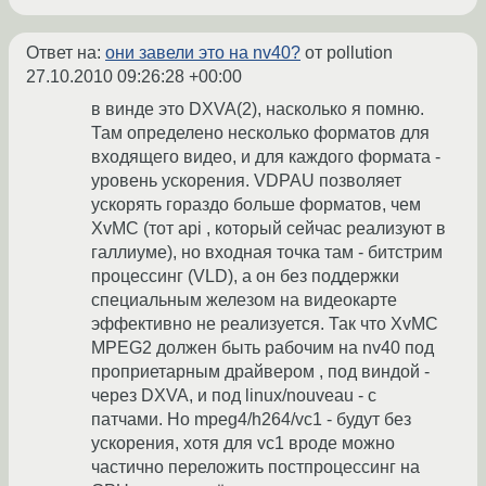
Ответ на:
они завели это на nv40?
от pollution
27.10.2010 09:26:28 +00:00
в винде это DXVA(2), насколько я помню.
Там определено несколько форматов для
входящего видео, и для каждого формата -
уровень ускорения. VDPAU позволяет
ускорять гораздо больше форматов, чем
XvMC (тот api , который сейчас реализуют в
галлиуме), но входная точка там - битстрим
процессинг (VLD), а он без поддержки
специальным железом на видеокарте
эффективно не реализуется. Так что XvMC
MPEG2 должен быть рабочим на nv40 под
проприетарным драйвером , под виндой -
через DXVA, и под linux/nouveau - с
патчами. Но mpeg4/h264/vc1 - будут без
ускорения, хотя для vc1 вроде можно
частично переложить постпроцессинг на