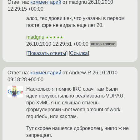
Ответ на:
комментарий
от madgnu
26.10.2010
12:29:15 +00:00
алсо, тех дровишек, что указаны в первом
посте, фре не видать еще лет 20.
madgnu
★★★★★
26.10.2010 12:29:51 +00:00
автор топика
Показать ответы
Ссылка
Ответ на:
комментарий
от Andrew-R
26.10.2010
09:18:28 +00:00
Насколько я помню IRC срач, там были
идеи полукостыльно реализовать VDPAU,
про XvMC я не слышал отмены
формулировки «not worth amount of work
requried», или как там.
Тут скорее нашелся доброволец, никто ж не
запрещает.