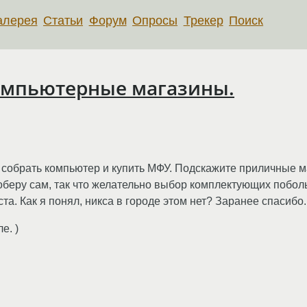
алерея
Статьи
Форум
Опросы
Трекер
Поиск
омпьютерные магазины.
собрать компьютер и купить МФУ. Подскажите приличные ма
соберу сам, так что желательно выбор комплектующих побо
та. Как я понял, никса в городе этом нет? Заранее спасибо.
е. )