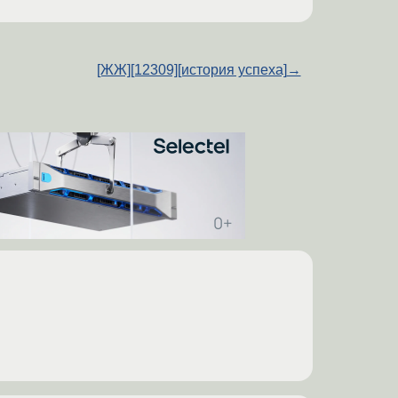
[ЖЖ][12309][история успеха]
→