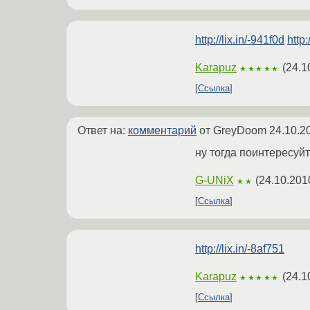
http://lix.in/-941f0d
http:
Karapuz
(
24.1
★★★★★
Ссылка
Ответ на:
комментарий
от GreyDoom
24.10.2
ну тогда поинтересуйт
G-UNiX
(
24.10.201
★★
Ссылка
http://lix.in/-8af751
Karapuz
(
24.1
★★★★★
Ссылка