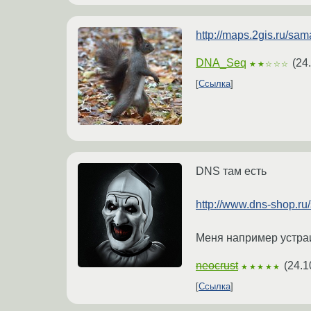
http://maps.2gis.ru/sam
DNA_Seq
(
24
★★☆☆☆
Ссылка
DNS там есть
http://www.dns-shop.ru
Меня например устраи
neocrust
(
24.1
★★★★★
Ссылка