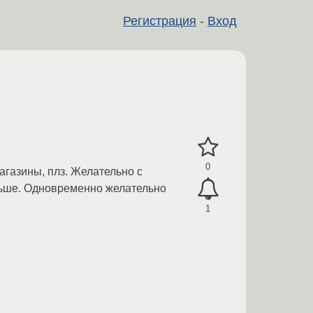
Регистрация
-
Вход
0
газины, плз. Желательно с
льше. Одновременно желательно
1