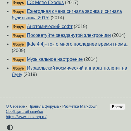
E3: Metro Exodus
(2017)
Форум
Ежегодная смена сигнала звонка и сигнала
Форум
будильника 2015!
(2014)
Анатомический софт
(2019)
Форум
Посоветуйте звезданутой электроники
(2014)
Форум
[kde 4.4]Что-то много последнее время гнома..
Форум
(2009)
Музыкальное настроение
(2014)
Форум
Израильский космический аппарат полетит на
Форум
Луну
(2019)
О Сервере
-
Правила форума
-
Разметка Markdown
Вверх
Сообщить об ошибке
https://www.linux.org.ru/