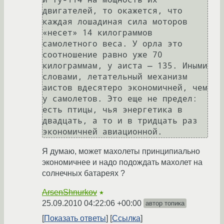
двигателей, то окажется, что 
каждая лошадиная сила моторов 
«несет» 14 килограммов 
самолетного веса. У орла это 
соотношение равно уже 70 
килограммам, у аиста — 135. Иными 
словами, летательный механизм 
аистов вдесятеро экономичней, чем 
у самолетов. Это еще не предел: 
есть птицы, чья энергетика в 
двадцать, а то и в тридцать раз 
экономичней авиационной.
Я думаю, может махолеты принципиально
экономичнее и надо подождать махолет на
солнечных батареях ?
ArsenShnurkov
★
25.09.2010 04:22:06 +00:00
автор топика
Показать ответы
Ссылка