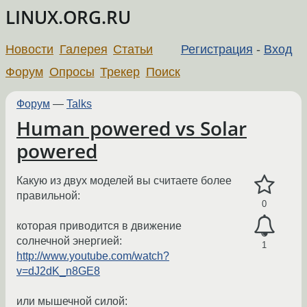
LINUX.ORG.RU
Новости
Галерея
Статьи
Регистрация
-
Вход
Форум
Опросы
Трекер
Поиск
Форум
—
Talks
Human powered vs Solar
powered
Какую из двух моделей вы считаете более
правильной:
0
которая приводится в движение
солнечной энергией:
1
http://www.youtube.com/watch?
v=dJ2dK_n8GE8
или мышечной силой: