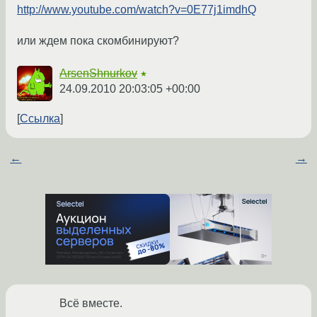
http://www.youtube.com/watch?v=0E77j1imdhQ
или ждем пока скомбинируют?
ArsenShnurkov
★
24.09.2010 20:03:05 +00:00
Ссылка
←
→
Всё вместе.