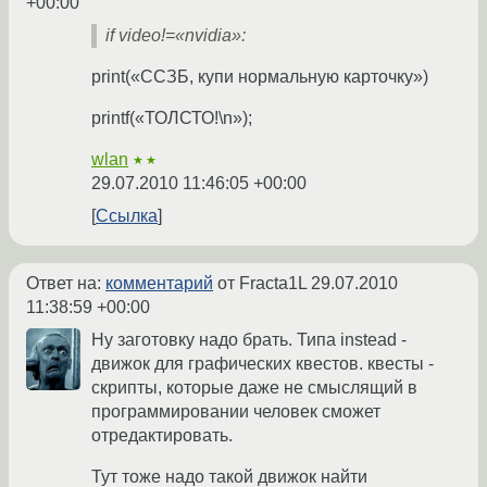
+00:00
if video!=«nvidia»:
print(«ССЗБ, купи нормальную карточку»)
printf(«ТОЛСТО!\n»);
wlan
★★
29.07.2010 11:46:05 +00:00
Ссылка
Ответ на:
комментарий
от Fracta1L
29.07.2010
11:38:59 +00:00
Ну заготовку надо брать. Типа instead -
движок для графических квестов. квесты -
скрипты, которые даже не смыслящий в
программировании человек сможет
отредактировать.
Тут тоже надо такой движок найти