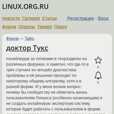
LINUX.ORG.RU
Новости
Галерея
Статьи
Регистрация
-
Вход
Форум
Опросы
Трекер
Поиск
Форум
—
Talks
доктор Тукс
понаблюдав за топиками в техразделах на
различных форумах, я заметил, что где-то в
0
трёх случаях из четырёх диагностика
проблемы и её решение проходит по
некоторому общему алгоритму, хотя и в
0
разной форме. И у меня возник вопрос:
почему бы сообществу не облегчить жизнь
пользователям Линукса (особенно начинающим) и
не создать онлайновую экспертную систему,
которая будет работать с пользователем в форме