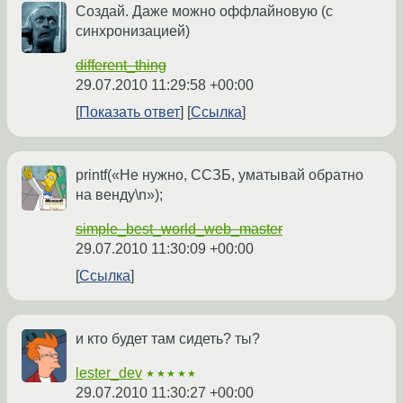
Создай. Даже можно оффлайновую (с
синхронизацией)
different_thing
29.07.2010 11:29:58 +00:00
Показать ответ
Ссылка
printf(«Не нужно, ССЗБ, уматывай обратно
на венду\n»);
simple_best_world_web_master
29.07.2010 11:30:09 +00:00
Ссылка
и кто будет там сидеть? ты?
lester_dev
★★★★★
29.07.2010 11:30:27 +00:00