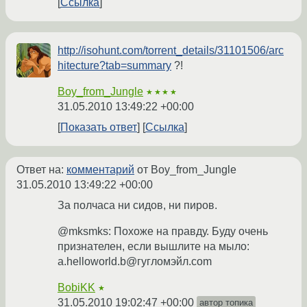
Ссылка
http://isohunt.com/torrent_details/31101506/arc
hitecture?tab=summary
?!
Boy_from_Jungle
★★★★
31.05.2010 13:49:22 +00:00
Показать ответ
Ссылка
Ответ на:
комментарий
от Boy_from_Jungle
31.05.2010 13:49:22 +00:00
За полчаса ни сидов, ни пиров.
@mksmks: Похоже на правду. Буду очень
признателен, если вышлите на мыло:
a.helloworld.b@гугломэйл.com
BobiKK
★
31.05.2010 19:02:47 +00:00
автор топика