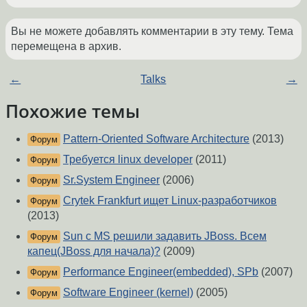
Вы не можете добавлять комментарии в эту тему. Тема
перемещена в архив.
←
Talks
→
Похожие темы
Pattern-Oriented Software Architecture
(2013)
Форум
Требуется linux developer
(2011)
Форум
Sr.System Engineer
(2006)
Форум
Crytek Frankfurt ищет Linux-разработчиков
Форум
(2013)
Sun c MS решили задавить JBoss. Bсем
Форум
капец(JBoss для начала)?
(2009)
Performance Engineer(embedded), SPb
(2007)
Форум
Software Engineer (kernel)
(2005)
Форум