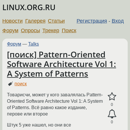
LINUX.ORG.RU
Новости
Галерея
Статьи
Регистрация
-
Вход
Форум
Опросы
Трекер
Поиск
Форум
—
Talks
[поиск] Pattern-Oriented
Software Architecture Vol 1:
A System of Patterns
поиск
Товарисчи, может у кого завалялась Pattern-
Oriented Software Architecture Vol 1: A System
0
of Patterns. Всё равно какое издание,
перове или второе
0
Штук 5 уже нашел, но они все