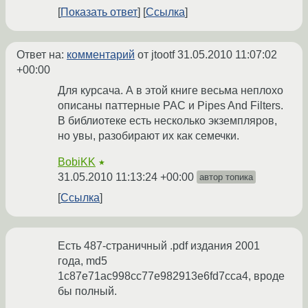
Показать ответ
Ссылка
Ответ на:
комментарий
от jtootf
31.05.2010 11:07:02
+00:00
Для курсача. А в этой книге весьма неплохо
описаны паттерные PAC и Pipes And Filters.
В библиотеке есть несколько экземпляров,
но увы, разобирают их как семечки.
BobiKK
★
31.05.2010 11:13:24 +00:00
автор топика
Ссылка
Есть 487-страничный .pdf издания 2001
года, md5
1c87e71ac998cc77e982913e6fd7cca4, вроде
бы полный.