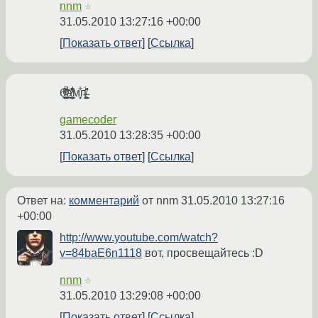
nnm
☆
31.05.2010 13:27:16 +00:00
Показать ответ
Ссылка
б̵̺͖̖͇̤͔̺̥̃ͫͬ̎ͪ̚͢͟а̜̳̦͈̠͇ͯ̾͋̽͂̓͘м̗̘͋ͅп̸̶̖͇̗̟̭͖͓̥̑̑̈́̽
gamecoder
31.05.2010 13:28:35 +00:00
Показать ответ
Ссылка
Ответ на:
комментарий
от nnm
31.05.2010 13:27:16
+00:00
http://www.youtube.com/watch?
v=84baE6n1118
вот, просвещайтесь :D
nnm
☆
31.05.2010 13:29:08 +00:00
Показать ответ
Ссылка