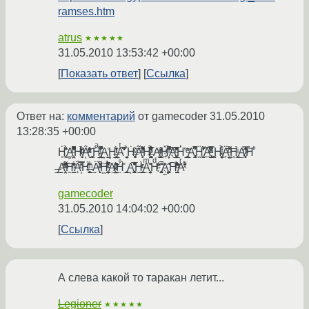
ramses.htm
atrus
★★★★★
31.05.2010 13:53:42 +00:00
Показать ответ
Ссылка
Ответ на:
комментарий
от gamecoder
31.05.2010
13:28:35 +00:00
Ḣ̞͖͙̉̔̾̎̏͟A̻͔͈̤͔̓̈́ͨ̓͆̽͂̚H̴͙̖̘͈ͧ̾ͬ̀̆ͩ̈́̆Â͔̼̞̏ͯ̽ͭ͗͗ͪ͝ ͓̗̪̩̼̘Hͣ͗͌̌̇̊ͭ̚͏̴̢̲̮̱̻̤A͙̰̱͑Ḩ̶̲̳̖̤͕̰̟͕ͥ̓ͭ̈́̍Aͭ̐̒͗͆̅͐ ̦̬̝̝͔̭̉Ḣ̶̗͓̹̻͐ͮ͝Ã̛͙̙̞͒͑ͨ͌̌ͥ̓H̸̶͓̝̰̫̘̹̗̤̰̋̈̅̇͋̉̓͋ͦ̕ A̸̛͙̱̝̟͇͓͉̭ͬ̐ͤ͛͟H̽̄ͫ̊͂̉̚͡҉̗̦̖͡A̢͎̗͖̲͙͍̩̣̓ͨ̅̓͊̋̎̍Ḣ̾̓ ̠͎̥̫̱̼̞̲̄̃͐ͤA̡͙͈̜̩̰͒͐͆͋͆̀̚Ḧ̭͕̝͚̗͐͌̒̕͟͡A̡̺ͣ͆ͪ̿͌̈ͪͥ͢ ̻̪H̵̴̦͓̟̮̫̉́͋ͥÄ̙̤̦̺̯̝́̽ͧ͌͑͞H̭̩̙͙̣̯̫ͥ̀͜A̷̧͔̞̔̐̿ͫ̑͠H̀̾͋
̶̘͔̲A̳̤͔͕̋̑ͬ̈̂̈́͌ͫͩ͞͠ͅH̭̠̠̪͈ͣ͋̔̏̕Â̘̦͗̿̿́ͤ̋H̶̭̻͈̰̋̀͋ͫ ̲Ä̗̙͕̙́ͥͥ̈́͗́ͣ̚͠ͅH͖̪͈̼͓̦͛͆̇ͭͥͨ̈́̉Ạ̷̴̤̙̲̮͛̍ͥ̃ͪ̽ͦ͛͢H͋̎̀ ̠̖̥͈̲̘A͔̥̯̞̻͔͈̫̳͒̓̎̅̽̆H̬̺͔̟͉̲͈ͬͨ̀Aͫ̽͐̏͏̼̦͍̣̘̟͈̱Hͩ͂̾ͤ ̋̇͂̚͘҉̧̳̻̠̜̞Ą̰̟͓̭̣̖̖̼̰̇͂͡͡H̛̗̘͍̺̗͍̠̔̐ͤ̑̌̃ͩ̔Aͬͯ͗͋́̐
gamecoder
31.05.2010 14:04:02 +00:00
Ссылка
А слева какой то таракан летит...
Legioner
★★★★★