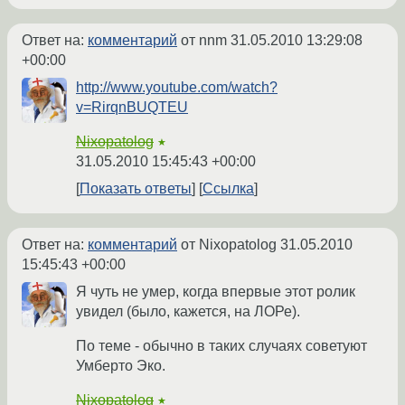
Ответ на:
комментарий
от nnm
31.05.2010 13:29:08
+00:00
http://www.youtube.com/watch?
v=RirqnBUQTEU
Nixopatolog
★
31.05.2010 15:45:43 +00:00
Показать ответы
Ссылка
Ответ на:
комментарий
от Nixopatolog
31.05.2010
15:45:43 +00:00
Я чуть не умер, когда впервые этот ролик
увидел (было, кажется, на ЛОРе).
По теме - обычно в таких случаях советуют
Умберто Эко.
Nixopatolog
★