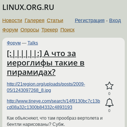
LINUX.ORG.RU
Новости
Галерея
Статьи
Регистрация
-
Вход
Форум
Опросы
Трекер
Поиск
Форум
—
Talks
[:||||||:] А что за
иероглифы такие в
пирамидах?
http://21region.org/uploads/posts/2009-
05/1243097268_8.jpg
0
http://www.tineye.com/search/14f9130bc7c13b
cd08a32c1300b84332c4893193
0
Как объясняют, что там прообраз вертолета и
бентли нарисованы? Субж.