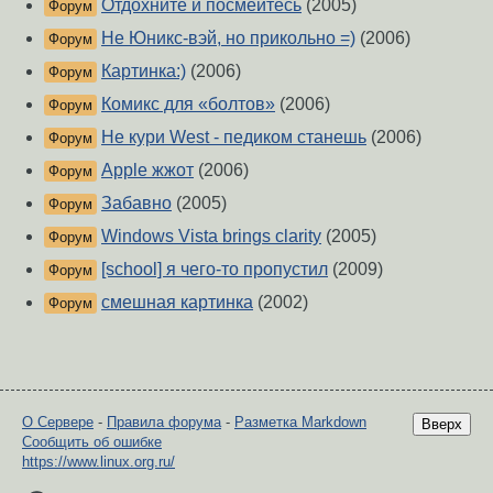
Отдохните и посмейтесь
(2005)
Форум
Не Юникс-вэй, но прикольно =)
(2006)
Форум
Картинка:)
(2006)
Форум
Комикс для «болтов»
(2006)
Форум
Не кури West - педиком станешь
(2006)
Форум
Apple жжот
(2006)
Форум
Забавно
(2005)
Форум
Windows Vista brings clarity
(2005)
Форум
[school] я чего-то пропустил
(2009)
Форум
смешная картинка
(2002)
Форум
О Сервере
-
Правила форума
-
Разметка Markdown
Вверх
Сообщить об ошибке
https://www.linux.org.ru/