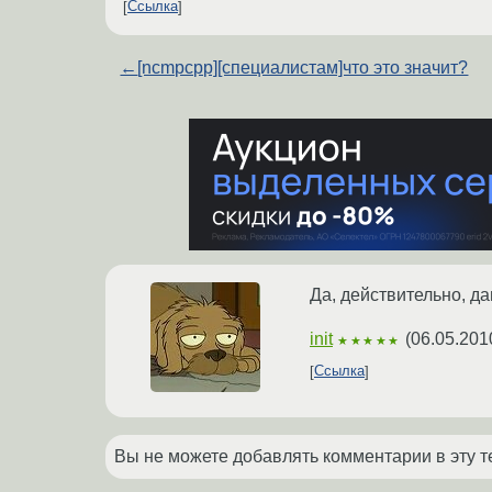
Ссылка
←
[ncmpcpp][специалистам]что это значит?
Да, действительно, да
init
(
06.05.201
★★★★★
Ссылка
Вы не можете добавлять комментарии в эту т