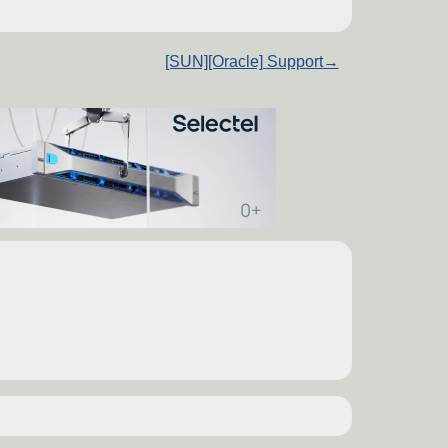
[SUN][Oracle] Support
→