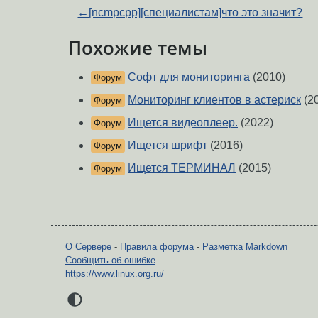
←
[ncmpcpp][специалистам]что это значит?
Похожие темы
Софт для мониторинга
(2010)
Форум
Мониторинг клиентов в астериск
(2
Форум
Ищется видеоплеер.
(2022)
Форум
Ищется шрифт
(2016)
Форум
Ищется ТЕРМИНАЛ
(2015)
Форум
О Сервере
-
Правила форума
-
Разметка Markdown
Сообщить об ошибке
https://www.linux.org.ru/