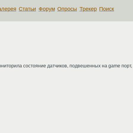
алерея
Статьи
Форум
Опросы
Трекер
Поиск
ониторила состояние датчиков, подвешенных на game порт,