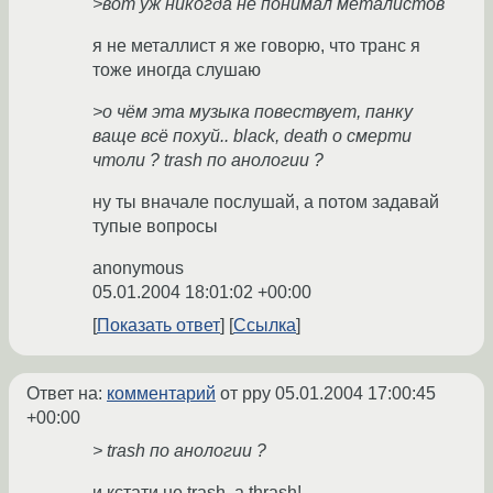
>вот уж никогда не понимал металистов
я не металлист я же говорю, что транс я
тоже иногда слушаю
>о чём эта музыка повествует, панку
ваще всё похуй.. black, death о смерти
чтоли ? trash по анологии ?
ну ты вначале послушай, а потом задавай
тупые вопросы
anonymous
05.01.2004 18:01:02 +00:00
Показать ответ
Ссылка
Ответ на:
комментарий
от ppy
05.01.2004 17:00:45
+00:00
> trash по анологии ?
и кстати не trash, а thrash!