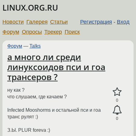
LINUX.ORG.RU
Новости
Галерея
Статьи
Регистрация
-
Вход
Форум
Опросы
Трекер
Поиск
Форум
—
Talks
а много ли среди
линуксоидов пси и гоа
трансеров ?
ну как ?
что слушаем, где качаем ?
0
Infected Mooshorms и остальной пси и гоа
транс рулят :)
0
З.Ы. PLUR foreva :)