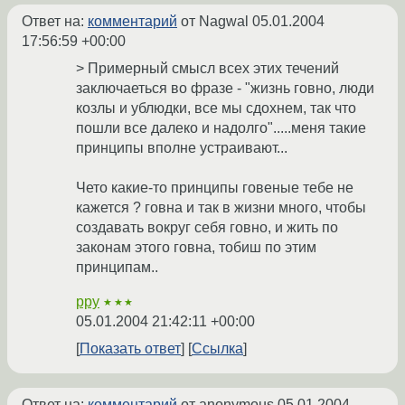
Ответ на:
комментарий
от Nagwal
05.01.2004
17:56:59 +00:00
> Примерный смысл всех этих течений
заключаеться во фразе - "жизнь говно, люди
козлы и ублюдки, все мы сдохнем, так что
пошли все далеко и надолго".....меня такие
принципы вполне устраивают...
Чето какие-то принципы говеные тебе не
кажется ? говна и так в жизни много, чтобы
создавать вокруг себя говно, и жить по
законам этого говна, тобиш по этим
принципам..
ppy
★★★
05.01.2004 21:42:11 +00:00
Показать ответ
Ссылка
Ответ на:
комментарий
от anonymous
05.01.2004