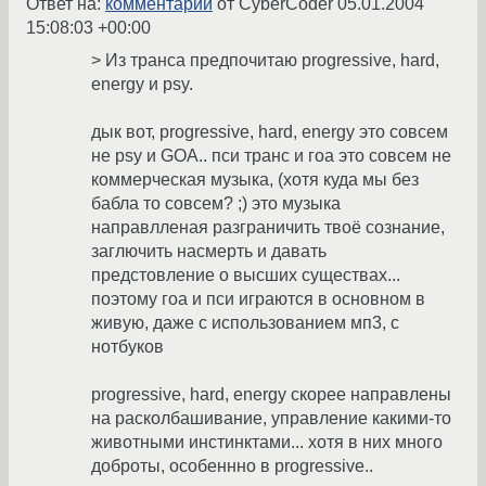
Ответ на:
комментарий
от CyberCoder
05.01.2004
15:08:03 +00:00
> Из транса предпочитаю progressive, hard,
energy и psy.
дык вот, progressive, hard, energy это совсем
не psy и GOA.. пси транс и гоа это совсем не
коммерческая музыка, (хотя куда мы без
бабла то совсем? ;) это музыка
направлленая разграничить твоё сознание,
заглючить насмерть и давать
предстовление о высших существах...
поэтому гоа и пси играются в основном в
живую, даже с использованием мп3, с
нотбуков
progressive, hard, energy скорее направлены
на расколбашивание, управление какими-то
животными инстинктами... хотя в них много
доброты, особеннно в progressive..