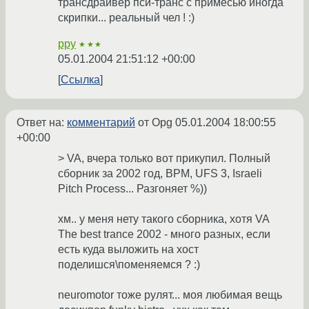
трансдрайвер пси-транс с примесью иногда
скрипки... реальный чел ! :)
ppy
★★★
05.01.2004 21:51:12 +00:00
Ссылка
Ответ на:
комментарий
от Opg
05.01.2004 18:00:55
+00:00
> VA, вчера только вот прикупил. Полный
сборник за 2002 год, BPM, UFS 3, Israeli
Pitch Process... Разгоняет %))
хм.. у меня нету такого сборника, хотя VA
The best trance 2002 - много разных, если
есть куда выложить на хост
поделишся\поменяемся ? :)
neuromotor тоже рулят... моя любимая вещь