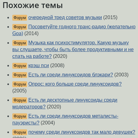
Похожие темы
очередной тред советов музыки
(2015)
Форум
Посоветуйте годного транс-радио (желательно
Форум
Goa)
(2014)
Музыка как психостимулятор. Какую музыку
Форум
вы слушаете, чтобы быть более продуктивными и не
спать на работе?
(2020)
крэш пси
(2008)
Форум
Есть ли среди линуксоидов блэкари?
(2003)
Форум
Опрос: кого больше среди линуксоидов?
Форум
(2005)
Есть ли десктопные линуксоиды среди
Форум
модераторов?
(2020)
Есть ли среди линуксоидов металисты-
Форум
пауэристы?
(2004)
почему среди линуксоидов так мало девушек?
Форум