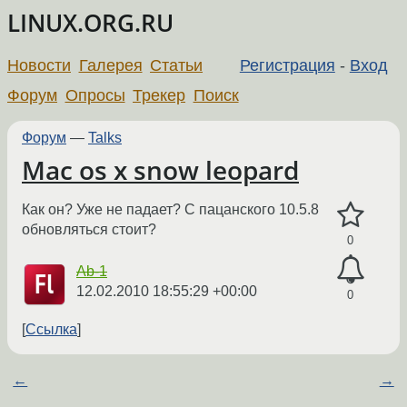
LINUX.ORG.RU
Новости
Галерея
Статьи
Регистрация
-
Вход
Форум
Опросы
Трекер
Поиск
Форум
—
Talks
Mac os x snow leopard
Как он? Уже не падает? С пацанского 10.5.8
обновляться стоит?
0
Ab-1
12.02.2010 18:55:29 +00:00
0
Ссылка
←
→