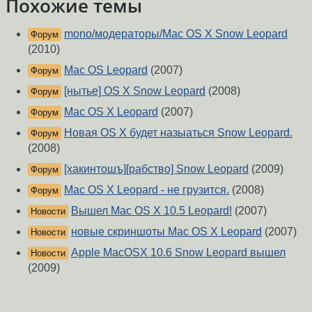
Похожие темы
mono/модераторы/Mac OS X Snow Leopard
Форум
(2010)
Mac OS Leopard
(2007)
Форум
[нытье] OS X Snow Leopard
(2008)
Форум
Mac OS X Leopard
(2007)
Форум
Новая OS X будет назыаться Snow Leopard.
Форум
(2008)
[хакинтошъ][рабство] Snow Leopard
(2009)
Форум
Mac OS X Leopard - не грузится.
(2008)
Форум
Вышел Mac OS X 10.5 Leopard!
(2007)
Новости
новые скриншоты Mac OS X Leopard
(2007)
Новости
Apple MacOSX 10.6 Snow Leopard вышел
Новости
(2009)