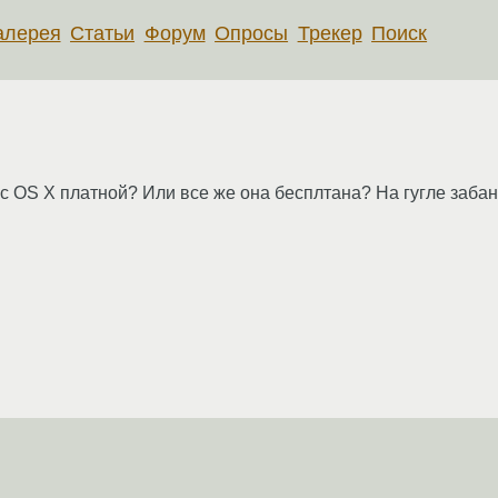
алерея
Статьи
Форум
Опросы
Трекер
Поиск
 OS X платной? Или все же она бесплтана? На гугле забани