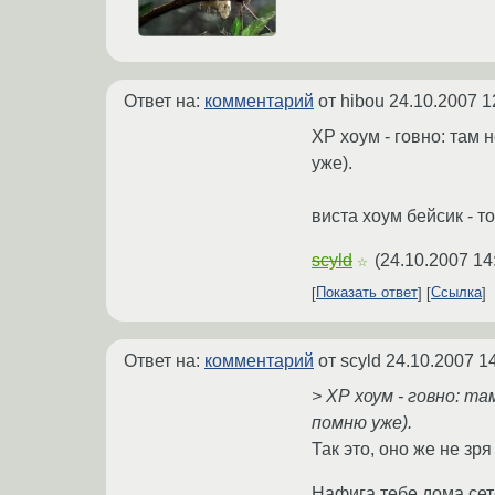
Ответ на:
комментарий
от hibou
24.10.2007 1
ХР хоум - говно: там 
уже).
виста хоум бейсик - т
scyld
(
24.10.2007 14
☆
Показать ответ
Ссылка
Ответ на:
комментарий
от scyld
24.10.2007 1
> ХР хоум - говно: т
помню уже).
Так это, оно же не зр
Нафига тебе дома сет