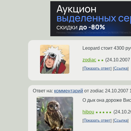
Leopard стоит 4300 р
zodiac
(
24.10.2007
★★
Показать ответ
Ссылка
Ответ на:
комментарий
от zodiac
24.10.2007 
О дык она дороже Вис
hibou
(
24.10.2
★★★★★
Показать ответ
Ссылка