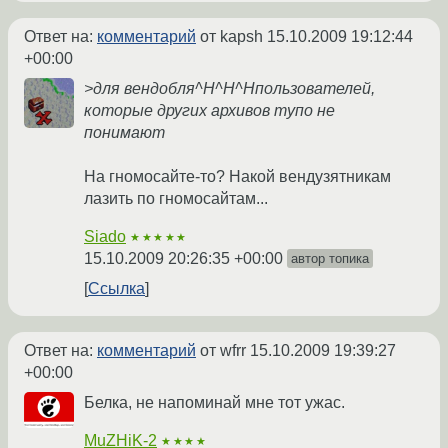
Ответ на:
комментарий
от kapsh
15.10.2009 19:12:44
+00:00
>для вендобля^H^H^Hпользователей,
которые других архивов тупо не
понимают
На гномосайте-то? Накой вендузятникам
лазить по гномосайтам...
Siado
★★★★★
15.10.2009 20:26:35 +00:00
автор топика
Ссылка
Ответ на:
комментарий
от wfrr
15.10.2009 19:39:27
+00:00
Белка, не напоминай мне тот ужас.
MuZHiK-2
★★★★