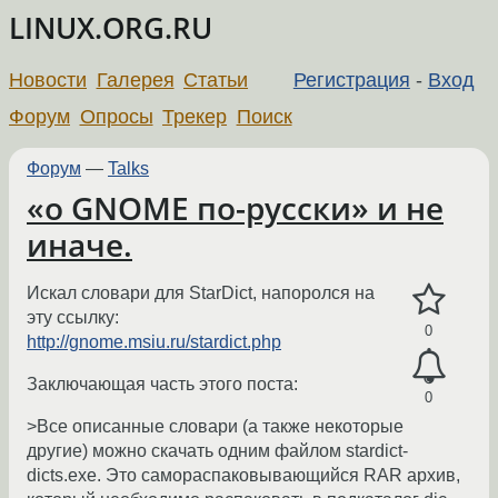
LINUX.ORG.RU
Новости
Галерея
Статьи
Регистрация
-
Вход
Форум
Опросы
Трекер
Поиск
Форум
—
Talks
«о GNOME по-русски» и не
иначе.
Искал словари для StarDict, напоролся на
эту ссылку:
0
http://gnome.msiu.ru/stardict.php
Заключающая часть этого поста:
0
>Все описанные словари (а также некоторые
другие) можно скачать одним файлом stardict-
dicts.exe. Это самораспаковывающийся RAR архив,