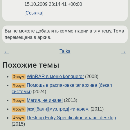
15.10.2009 23:14:41 +00:00
Ссылка
Вы не можете добавлять комментарии в эту тему. Тема
перемещена в архив.
←
Talks
→
Похожие темы
WinRAR в меню konqueror
(2008)
Форум
Помощь в распаковке tar архива (бэкап
Форум
системы)
(2024)
Магия, не иначе!
(2013)
Форум
[жж][баян][муз.тред] «иначе».
(2011)
Форум
Desktop Entry Specification иначе .desktop
Форум
(2015)