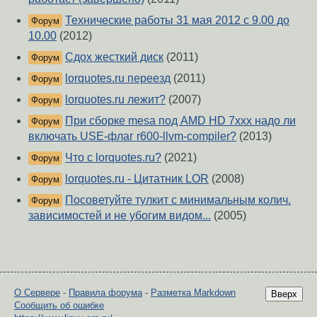
Технические работы 31 мая 2012 с 9.00 до
Форум
10.00
(2012)
Сдох жесткий диск
(2011)
Форум
lorquotes.ru переезд
(2011)
Форум
lorquotes.ru лежит?
(2007)
Форум
При сборке mesa под AMD HD 7xxx надо ли
Форум
включать USE-флаг r600-llvm-compiler?
(2013)
Что с lorquotes.ru?
(2021)
Форум
lorquotes.ru - Цитатник LOR
(2008)
Форум
Посоветуйте тулкит с минимальным колич.
Форум
зависимостей и не убогим видом...
(2005)
О Сервере
-
Правила форума
-
Разметка Markdown
Вверх
Сообщить об ошибке