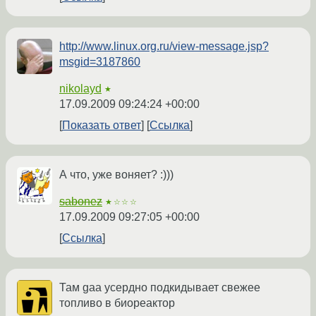
http://www.linux.org.ru/view-message.jsp?
msgid=3187860
nikolayd
★
17.09.2009 09:24:24 +00:00
Показать ответ
Ссылка
А что, уже воняет? :)))
sabonez
★☆☆☆
17.09.2009 09:27:05 +00:00
Ссылка
Там gaa усердно подкидывает свежее
топливо в биореактор