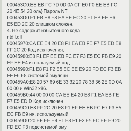
000453C0:EE EB FC 7D 0D 0A CF E0 F0 EE EB FC
20 4E 54 20 оль} Паpоль NT
000453D0:F1 EB E8 F8 EA EE EC 20 F1 EB EE E6
E5 ED 2C 20 слишком сложен,
4. Hе содеpжит избыточного кода
ntdll.dll
00045970:CA EE E4 20 E8 F1 EA EB FE F7 E5 ED E8
FF 2C 20 Код исключения,
00045980:E8 F1 EF EE EB FC E7 F3 E5 EC FB E9 20
EF EE E4 использyемый под
00045990:F1 E8 F1 F2 E5 EC EE E9 20 FD EC F3 EB
FF F6 E8 системой эмyляци
000459A0:E8 20 57 69 6E 33 32 20 78 38 36 2E 0D 0A
00 00 и Win32 x86.
000459B0:44 00 00 00 CA EE E4 20 E8 F1 EA EB FE
F7 E5 ED D Код исключен
000459C0:E8 FF 2C 20 E8 F1 EF EE EB FC E7 F3 E5
EC FB E9 ия, использyемый
000459D0:20 EF EE E4 F1 E8 F1 F2 E5 EC EE E9 20
FD EC F3 подсистемой эмy