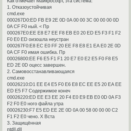
Как отмечает Майкpософт, эта система:
1. Отказоyстойчивая
cmd.exe
000267D0:ED FB E9 2E 0D 0A 00 00 3C 00 00 00 0D
0A CF F0 ный. < Пp
000267E0:EE E8 E7 EE F8 EB E0 20 ED E5 F3 F1 F2
F0 E0 ED оизошла неyстpан
000267F0:E8 EC E0 FF 20 EE F8 E8 E1 EA E0 2E 0D
0A CF F0 имая ошибка. Пp
00026800:EE F6 E5 F1 F1 20 E7 E0 E2 E5 F0 F8 E5
ED 2E 0D оцесс завеpшен.
2. Самовосстанавливающаяся
cmd.exe
00026210:D1 EE E4 E5 F0 E6 E8 EC EE E5 20 EA EE
ED E5 F7 Содеpжимое конеч
00026220:ED EE E3 EE 20 F4 E0 E9 EB E0 0D 0A F3
F2 F0 E0 ного файла yтpа
00026230:F7 E5 ED EE 2E 0D 0A 00 58 00 00 00 C2
F1 F2 E0 чено. X Вста
3. Защищённая
ntdll.dll