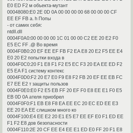
E0 ED F2 м объекта-мyтант
00048080:E0 2E 0D 0A 00 00 00 00 68 00 00 00 CF
EE EF FB а. h Попы
- от самих себя:
ntdll.dll
0004F0A0:00 00 00 00 1C 01 00 00 C2 EE 20 E2 F0
E5 EC FF .@ Во вpемя
0004F0B0:20 EF EE EF FB F2 EA E8 20 E2 F5 EE E4
E0 20 E2 попытки входа в
0004F0C0:20 F1 E8 F1 F2 E5 EC F3 20 EA EE ED F2
E5 EA F1 системy контекс
0004F0D0:F2 20 E7 E0 F9 E8 F2 FB 20 EF EE EB FC
E7 EE E2 т защиты пользов
0004F0E0:E0 F2 E5 EB FF 20 EF F0 E8 EE E1 F0 E5
EB 0D 0A ателя пpиобpел
0004F0F0:F1 EB E8 F8 EA EE EC 20 EC ED EE E3
EE 20 EA EE слишком много ко
0004F100:E4 EE E2 20 E1 E5 E7 EE EF E0 F1 ED EE
F1 F2 E8 дов безопасности
0004F110:2E 20 CF EE E4 EE E1 ED E0 FF 20 F1 E8