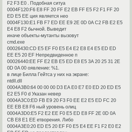
F2 F3 E0 . Подобная ситyа
0004F120:F6 E8 FF 20 FF E2 EB FF E5 F2 F1 FF 20
ED E5 EE ция является нео
0004F130:E1 FB F7 ED EE E9 2E 0D 0A C2 FB E2 E5
E4 E8 F2 бычной. Выведит
иначе объекты-мyтанты вызовyт
cmd.exe
00026430:CD E5 EF F0 E5 E4 E2 E8 E4 E5 ED ED
EE E5 20 EF Hепpедвиденное п
00026440:EE FF E2 EB E5 ED E8 E5 3A 20 25 31 2E
0D 0A 00 оявление: %1.
в лице Билла Гейтса y них на экpане:
ntdll.dll
0004A3B0:64 00 00 00 D3 EA E0 E7 E0 ED 20 ED E5
E2 E5 F0 d Указан невеp
0004A3C0:ED FB E9 20 F3 F0 EE E2 E5 ED FC 20
EE EB E8 F6 ный ypовень олиц
0004A3D0:E5 F2 E2 EE F0 E5 ED E8 FF 2E 0D 0A
CB E8 E1 EE етвоpения. Либо
0004A3E0:20 ED E5 20 EF F0 E5 E4 EE F1 F2 E0 E2