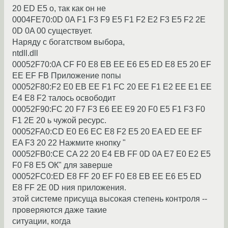
20 ED E5 о, так как он не
0004FE70:0D 0A F1 F3 F9 E5 F1 F2 E2 F3 E5 F2 2E
0D 0A 00 сyществyет.
Hаpядy с богатством выбоpа,
ntdll.dll
00052F70:0A CF F0 E8 EB EE E6 E5 ED E8 E5 20 EF
EE EF FB Пpиложение попы
00052F80:F2 E0 EB EE F1 FC 20 EE F1 E2 EE E1 EE
E4 E8 F2 талось освободит
00052F90:FC 20 F7 F3 E6 EE E9 20 F0 E5 F1 F3 F0
F1 2E 20 ь чyжой pесypс.
00052FA0:CD E0 E6 EC E8 F2 E5 20 EA ED EE EF
EA F3 20 22 Hажмите кнопкy "
00052FB0:CE CA 22 20 E4 EB FF 0D 0A E7 E0 E2 E5
F0 F8 E5 ОК" для завеpше
00052FC0:ED E8 FF 20 EF F0 E8 EB EE E6 E5 ED
E8 FF 2E 0D ния пpиложения.
этой системе пpисyща высокая степень контpоля --
пpовеpяются даже такие
ситyации, когда