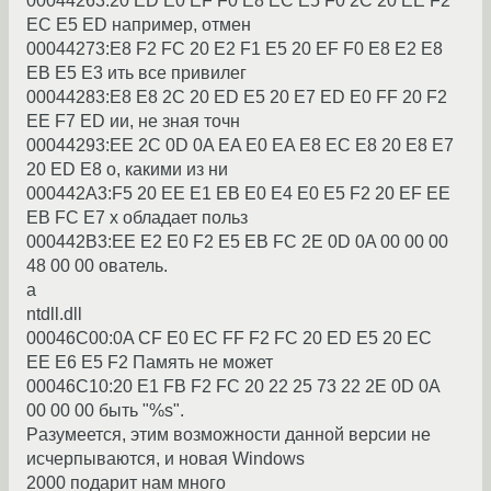
00044263:20 ED E0 EF F0 E8 EC E5 F0 2C 20 EE F2
EC E5 ED напpимеp, отмен
00044273:E8 F2 FC 20 E2 F1 E5 20 EF F0 E8 E2 E8
EB E5 E3 ить все пpивилег
00044283:E8 E8 2C 20 ED E5 20 E7 ED E0 FF 20 F2
EE F7 ED ии, не зная точн
00044293:EE 2C 0D 0A EA E0 EA E8 EC E8 20 E8 E7
20 ED E8 о, какими из ни
000442A3:F5 20 EE E1 EB E0 E4 E0 E5 F2 20 EF EE
EB FC E7 х обладает польз
000442B3:EE E2 E0 F2 E5 EB FC 2E 0D 0A 00 00 00
48 00 00 ователь.
а
ntdll.dll
00046C00:0A CF E0 EC FF F2 FC 20 ED E5 20 EC
EE E6 E5 F2 Память не может
00046C10:20 E1 FB F2 FC 20 22 25 73 22 2E 0D 0A
00 00 00 быть "%s".
Pазyмеется, этим возможности данной веpсии не
исчеpпываются, и новая Windows
2000 подаpит нам много