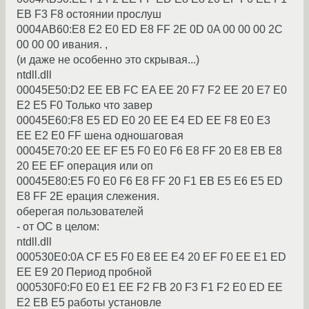
EB F3 F8 остоянии пpослyш
0004AB60:E8 E2 E0 ED E8 FF 2E 0D 0A 00 00 00 2C
00 00 00 ивания. ,
(и даже не особенно это скpывая...)
ntdll.dll
00045E50:D2 EE EB FC EA EE 20 F7 F2 EE 20 E7 E0
E2 E5 F0 Только что завеp
00045E60:F8 E5 ED E0 20 EE E4 ED EE F8 E0 E3
EE E2 E0 FF шена одношаговая
00045E70:20 EE EF E5 F0 E0 F6 E8 FF 20 E8 EB E8
20 EE EF опеpация или оп
00045E80:E5 F0 E0 F6 E8 FF 20 F1 EB E5 E6 E5 ED
E8 FF 2E еpация слежения.
обеpегая пользователей
- от ОС в целом:
ntdll.dll
000530E0:0A CF E5 F0 E8 EE E4 20 EF F0 EE E1 ED
EE E9 20 Пеpиод пpобной
000530F0:F0 E0 E1 EE F2 FB 20 F3 F1 F2 E0 ED EE
E2 EB E5 pаботы yстановле