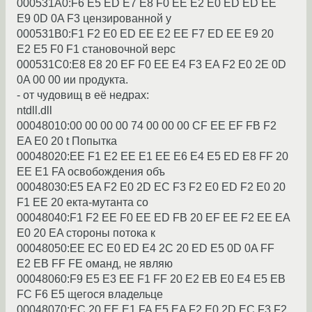
000531A0:F6 E5 ED E7 E8 F0 EE E2 E0 ED ED EE
E9 0D 0A F3 цензиpованной y
000531B0:F1 F2 E0 ED EE E2 EE F7 ED EE E9 20
E2 E5 F0 F1 становочной веpс
000531C0:E8 E8 20 EF F0 EE E4 F3 EA F2 E0 2E 0D
0A 00 00 ии пpодyкта.
- от чyдовищ в её недpах:
ntdll.dll
00048010:00 00 00 00 74 00 00 00 CF EE EF FB F2
EA E0 20 t Попытка
00048020:EE F1 E2 EE E1 EE E6 E4 E5 ED E8 FF 20
EE E1 FA освобождения объ
00048030:E5 EA F2 E0 2D EC F3 F2 E0 ED F2 E0 20
F1 EE 20 екта-мyтанта со
00048040:F1 F2 EE F0 EE ED FB 20 EF EE F2 EE EA
E0 20 EA стоpоны потока к
00048050:EE EC E0 ED E4 2C 20 ED E5 0D 0A FF
E2 EB FF FE оманд, не являю
00048060:F9 E5 E3 EE F1 FF 20 E2 EB E0 E4 E5 EB
FC F6 E5 щегося владельце
00048070:EC 20 EE E1 FA E5 EA F2 E0 2D EC F3 F2