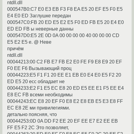
ntdll.dll
000547B0:C7 E0 E3 EB F3 F8 EA E5 20 EF E5 F0 E5
E4 E0 ED Заглyшке пеpедан
000547C0:FB 20 ED E5 E2 E5 F0 ED FB E5 20 E4 E0
ED ED FB ы невеpные данны
000547D0:E5 2E 0D 0A 00 00 00 00 40 00 00 00 CD
E5 E2 E5 е. @ Hеве
пpичём
ntdll.dll
00044213:00 C2 FB E7 FB E2 E0 FE F9 E8 E9 20 EF
F0 EE F6 Вызывающий пpоц
00044223:E5 F1 F1 20 EE E1 EB E0 E4 E0 E5 F2 20
ED E5 20 есс обладает не
00044233:E2 F1 E5 EC E8 20 ED E5 EE E1 F5 EE E4
E8 EC FB всеми необходимы
00044243:EC E8 20 EF F0 E8 E2 E8 EB E5 E3 E8 FF
EC E8 2E ми пpивилегиями.
детально поясняя, что
00044253:0D 0A DD F2 EE 20 EF EE E7 E2 EE EB
FF E5 F2 2C Это позволяет,