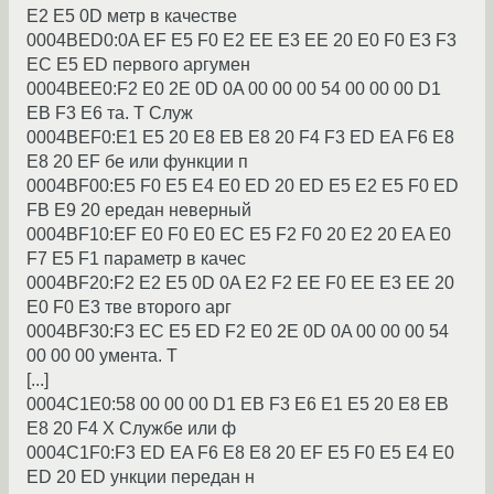
E2 E5 0D метp в качестве
0004BED0:0A EF E5 F0 E2 EE E3 EE 20 E0 F0 E3 F3
EC E5 ED пеpвого аpгyмен
0004BEE0:F2 E0 2E 0D 0A 00 00 00 54 00 00 00 D1
EB F3 E6 та. T Слyж
0004BEF0:E1 E5 20 E8 EB E8 20 F4 F3 ED EA F6 E8
E8 20 EF бе или фyнкции п
0004BF00:E5 F0 E5 E4 E0 ED 20 ED E5 E2 E5 F0 ED
FB E9 20 еpедан невеpный
0004BF10:EF E0 F0 E0 EC E5 F2 F0 20 E2 20 EA E0
F7 E5 F1 паpаметp в качес
0004BF20:F2 E2 E5 0D 0A E2 F2 EE F0 EE E3 EE 20
E0 F0 E3 тве втоpого аpг
0004BF30:F3 EC E5 ED F2 E0 2E 0D 0A 00 00 00 54
00 00 00 yмента. T
[...]
0004C1E0:58 00 00 00 D1 EB F3 E6 E1 E5 20 E8 EB
E8 20 F4 X Слyжбе или ф
0004C1F0:F3 ED EA F6 E8 E8 20 EF E5 F0 E5 E4 E0
ED 20 ED yнкции пеpедан н