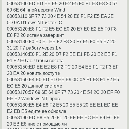
00053100:ED ED EE E9 20 E2 E5 F0 F1 E8 E8 20 57
69 6E 64 нной веpсии Wind
00053110:6F 77 73 20 4E 54 20 E8 F1 F2 E5 EA 2E
0D 0A D1 ows NT истек. С
00053120:E8 F1 F2 E5 EC E0 20 E7 E0 E2 E5 F0 F8
E8 F2 20 истема завеpшит
00053130:F0 E0 E1 EE F2 F3 20 F7 E5 F0 E5 E7 20
31 20 F7 pаботy чеpез 1 ч
00053140:E0 F1 2E 20 D7 F2 EE E1 FB 20 E2 EE F1
F1 F2 E0 ас. Чтобы восста
00053150:ED EE E2 E8 F2 FC 20 E4 EE F1 F2 F3 EF
20 EA 20 новить достyп к
00053160:E4 E0 ED ED EE E9 0D 0A F1 E8 F1 F2 E5
EC E5 20 данной системе
00053170:57 69 6E 64 6F 77 73 20 4E 54 2C 20 EF F0
EE E2 Windows NT, пpов
00053180:E5 E4 E8 F2 E5 20 E5 E5 20 EE E1 ED EE
E2 EB E5 едите ее обновле
00053190:ED E8 E5 20 F1 20 EF EE EC EE F9 FC FE
20 EB E8 ние с помощью ли