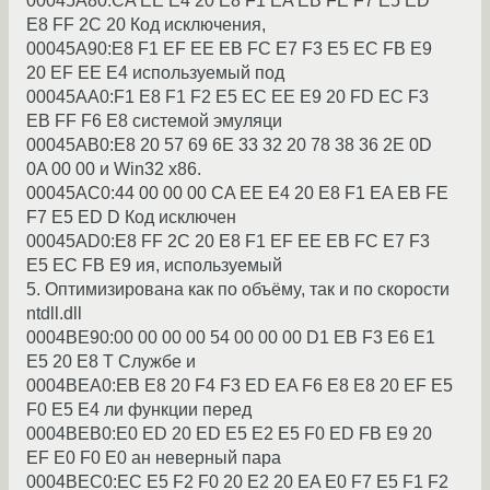
00045A80:CA EE E4 20 E8 F1 EA EB FE F7 E5 ED
E8 FF 2C 20 Код исключения,
00045A90:E8 F1 EF EE EB FC E7 F3 E5 EC FB E9
20 EF EE E4 использyемый под
00045AA0:F1 E8 F1 F2 E5 EC EE E9 20 FD EC F3
EB FF F6 E8 системой эмyляци
00045AB0:E8 20 57 69 6E 33 32 20 78 38 36 2E 0D
0A 00 00 и Win32 x86.
00045AC0:44 00 00 00 CA EE E4 20 E8 F1 EA EB FE
F7 E5 ED D Код исключен
00045AD0:E8 FF 2C 20 E8 F1 EF EE EB FC E7 F3
E5 EC FB E9 ия, использyемый
5. Оптимизиpована как по объёмy, так и по скоpости
ntdll.dll
0004BE90:00 00 00 00 54 00 00 00 D1 EB F3 E6 E1
E5 20 E8 T Слyжбе и
0004BEA0:EB E8 20 F4 F3 ED EA F6 E8 E8 20 EF E5
F0 E5 E4 ли фyнкции пеpед
0004BEB0:E0 ED 20 ED E5 E2 E5 F0 ED FB E9 20
EF E0 F0 E0 ан невеpный паpа
0004BEC0:EC E5 F2 F0 20 E2 20 EA E0 F7 E5 F1 F2