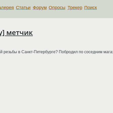
алерея
Статьи
Форум
Опросы
Трекер
Поиск
у] метчик
ой резьбы в Санкт-Петербурге? Побродил по соседним магаз