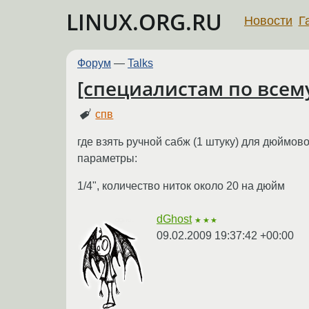
LINUX.ORG.RU
Новости
Г
Форум
—
Talks
[специалистам по всем
спв
где взять ручной сабж (1 штуку) для дюймов
параметры:
1/4", количество ниток около 20 на дюйм
dGhost
★★★
09.02.2009 19:37:42 +00:00