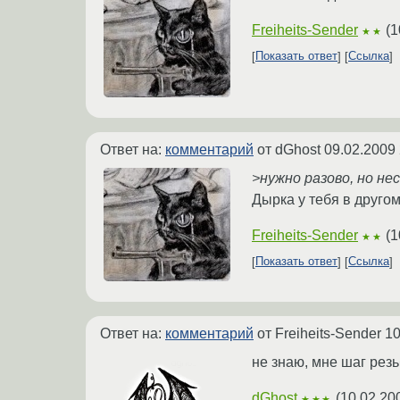
Freiheits-Sender
(
1
★★
Показать ответ
Ссылка
Ответ на:
комментарий
от dGhost
09.02.2009 
>нужно разово, но не
Дырка у тебя в друг
Freiheits-Sender
(
1
★★
Показать ответ
Ссылка
Ответ на:
комментарий
от Freiheits-Sender
10
не знаю, мне шаг резь
dGhost
(
10.02.20
★★★