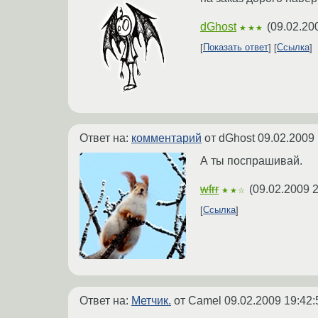
dGhost
(
09.02.20
★★★
Показать ответ
Ссылка
Ответ на:
комментарий
от dGhost
09.02.2009 
А ты поспрашивай.
wfrr
(
09.02.2009 2
★★☆
Ссылка
Ответ на:
Метчик.
от Camel
09.02.2009 19:42: