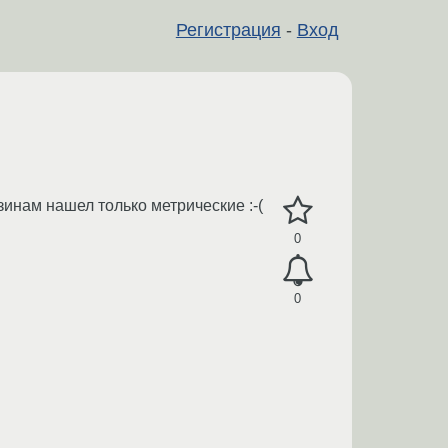
Регистрация
-
Вход
инам нашел только метрические :-(
0
0