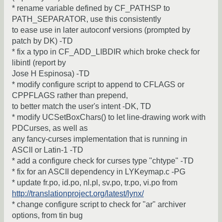
* rename variable defined by CF_PATHSP to
PATH_SEPARATOR, use this consistently
to ease use in later autoconf versions (prompted by
patch by DK) -TD
* fix a typo in CF_ADD_LIBDIR which broke check for
libintl (report by
Jose H Espinosa) -TD
* modify configure script to append to CFLAGS or
CPPFLAGS rather than prepend,
to better match the user's intent -DK, TD
* modify UCSetBoxChars() to let line-drawing work with
PDCurses, as well as
any fancy-curses implementation that is running in
ASCII or Latin-1 -TD
* add a configure check for curses type "chtype" -TD
* fix for an ASCII dependency in LYKeymap.c -PG
* update fr.po, id.po, nl.pl, sv.po, tr.po, vi.po from
http://translationproject.org/latest/lynx/
* change configure script to check for "ar" archiver
options, from tin bug