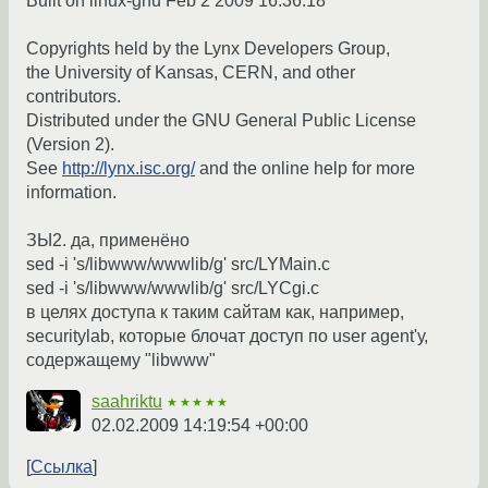
Built on linux-gnu Feb 2 2009 16:36:18
Copyrights held by the Lynx Developers Group,
the University of Kansas, CERN, and other
contributors.
Distributed under the GNU General Public License
(Version 2).
See
http://lynx.isc.org/
and the online help for more
information.
ЗЫ2. да, применёно
sed -i 's/libwww/wwwlib/g' src/LYMain.c
sed -i 's/libwww/wwwlib/g' src/LYCgi.c
в целях доступа к таким сайтам как, например,
securitylab, которые блочат доступ по user agent'у,
содержащему "libwww"
saahriktu
★★★★★
02.02.2009 14:19:54 +00:00
Ссылка