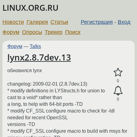
LINUX.ORG.RU
Новости
Галерея
Статьи
Регистрация
-
Вход
Форум
Опросы
Трекер
Поиск
Форум
—
Talks
lynx2.8.7dev.13
обновился lynx
0
changelog: 2009-02-01 (2.8.7dev.13)
* modify definitions in LYStructs.h for union to
cast to a void* rather than
0
a long, to help with 64-bit ports -TD
* modify CF_SSL configure macro to check for -ldl
needed for recent OpenSSL
versions -TD
* modify CF_SSL configure macro to build with msys for