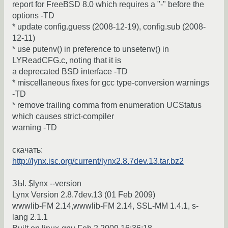
report for FreeBSD 8.0 which requires a "-" before the
options -TD
* update config.guess (2008-12-19), config.sub (2008-
12-11)
* use putenv() in preference to unsetenv() in
LYReadCFG.c, noting that it is
a deprecated BSD interface -TD
* miscellaneous fixes for gcc type-conversion warnings
-TD
* remove trailing comma from enumeration UCStatus
which causes strict-compiler
warning -TD
скачать:
http://lynx.isc.org/current/lynx2.8.7dev.13.tar.bz2
ЗЫ. $lynx --version
Lynx Version 2.8.7dev.13 (01 Feb 2009)
wwwlib-FM 2.14,wwwlib-FM 2.14, SSL-MM 1.4.1, s-
lang 2.1.1