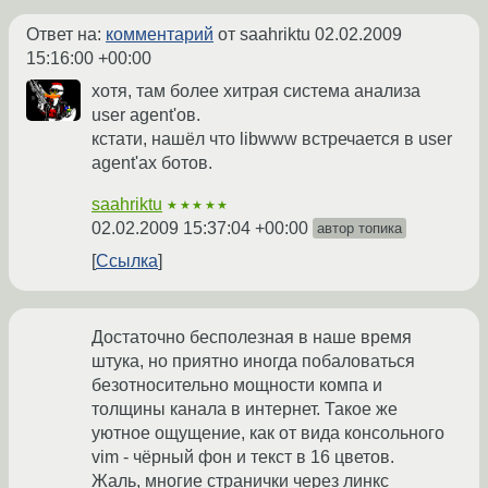
Ответ на:
комментарий
от saahriktu
02.02.2009
15:16:00 +00:00
хотя, там более хитрая система анализа
user agent'ов.
кстати, нашёл что libwww встречается в user
agent'ах ботов.
saahriktu
★★★★★
02.02.2009 15:37:04 +00:00
автор топика
Ссылка
Достаточно бесполезная в наше время
штука, но приятно иногда побаловаться
безотносительно мощности компа и
толщины канала в интернет. Такое же
уютное ощущение, как от вида консольного
vim - чёрный фон и текст в 16 цветов.
Жаль, многие странички через линкс