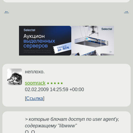
←
→
неплохо.
soomrack
★★★★★
02.02.2009 14:25:59 +00:00
Ссылка
> которые блочат доступ по user agent'у,
содержащему "libwww"
О_О