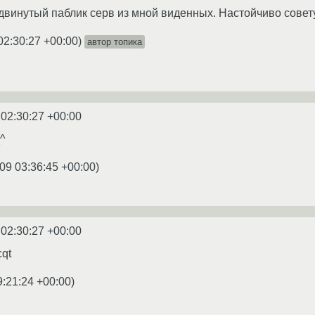
винутый паблик серв из мной виденных. Настойчиво советую. 
02:30:27 +00:00
)
автор топика
 02:30:27 +00:00
_^
09 03:36:45 +00:00
)
 02:30:27 +00:00
cqt
9:21:24 +00:00
)