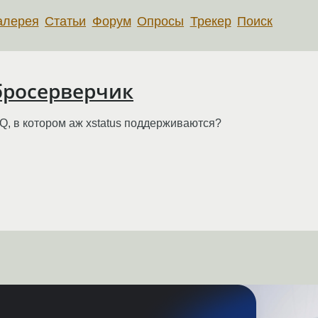
алерея
Статьи
Форум
Опросы
Трекер
Поиск
бросерверчик
Q, в котором аж xstatus поддерживаются?