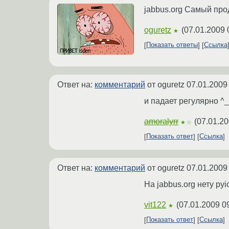
jabbus.org Самый прод
oguretz
(
07.01.2009 
★
Показать ответы
Ссылка
Ответ на:
комментарий
от oguretz
07.01.2009
и падает регулярно ^
amoralyrr
(
07.01.20
★☆
Показать ответ
Ссылка
Ответ на:
комментарий
от oguretz
07.01.2009
На jabbus.org нету pyi
vit122
(
07.01.2009 0
★
Показать ответ
Ссылка