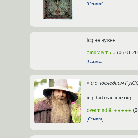
Ссылка
icq не нужен
amoralyrr
(
06.01.20
★☆
Ссылка
> и с последним PyIC
icq.darkmachine.org
overmind88
(
0
★★★★★
Ссылка