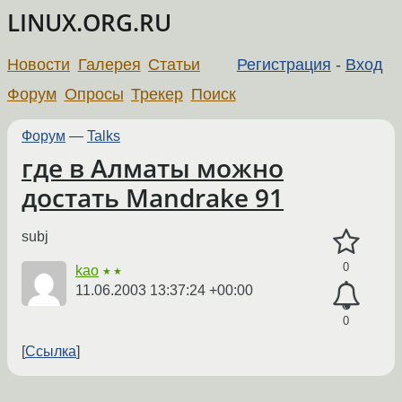
LINUX.ORG.RU
Новости
Галерея
Статьи
Регистрация
-
Вход
Форум
Опросы
Трекер
Поиск
Форум
—
Talks
где в Алматы можно
достать Mandrake 91
subj
0
kao
★★
11.06.2003 13:37:24 +00:00
0
Ссылка
←
→