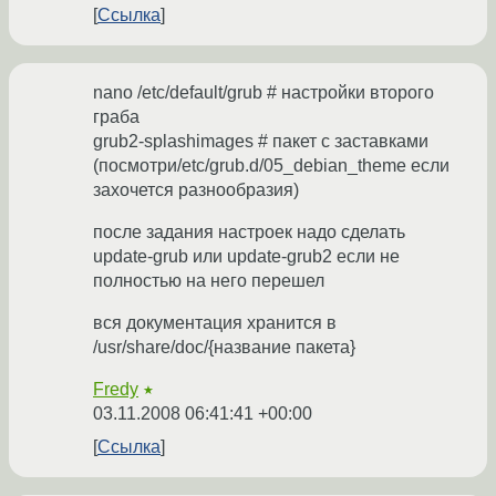
Ссылка
nano /etc/default/grub # настройки второго
граба
grub2-splashimages # пакет с заставками
(посмотри/etc/grub.d/05_debian_theme если
захочется разнообразия)
после задания настроек надо сделать
update-grub или update-grub2 если не
полностью на него перешел
вся документация хранится в
/usr/share/doc/{название пакета}
Fredy
★
03.11.2008 06:41:41 +00:00
Ссылка