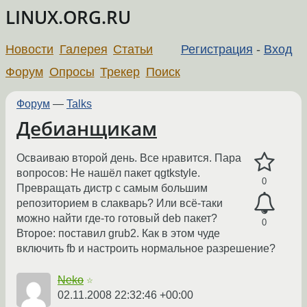
LINUX.ORG.RU
Новости
Галерея
Статьи
Регистрация
-
Вход
Форум
Опросы
Трекер
Поиск
Форум
—
Talks
Дебианщикам
Осваиваю второй день. Все нравится. Пара
вопросов: Не нашёл пакет qgtkstyle.
0
Превращать дистр с самым большим
репозиторием в слакварь? Или всё-таки
можно найти где-то готовый deb пакет?
0
Второе: поставил grub2. Как в этом чуде
включить fb и настроить нормальное разрешение?
Neko
☆
02.11.2008 22:32:46 +00:00