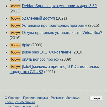
Debian Squeeze, как установить ядро 3.3?
Форум
(2012)
Удаленный доступ
(2021)
Форум
Установка проприетарных программ
(2015)
Форум
Откуда правильно устанавливать VirtualBox?
Форум
(2016)
dpkg
(2009)
Форум
[suse sles 10.2] Обновление
(2010)
Форум
опять вопрос про rox
(2009)
Форум
[kde4][мелочь, а приятно] В KDE появилась
Форум
поддержка GRUB2
(2011)
О Сервере
-
Правила форума
-
Разметка Markdown
Вверх
Сообщить об ошибке
https://www.linux.org.ru/