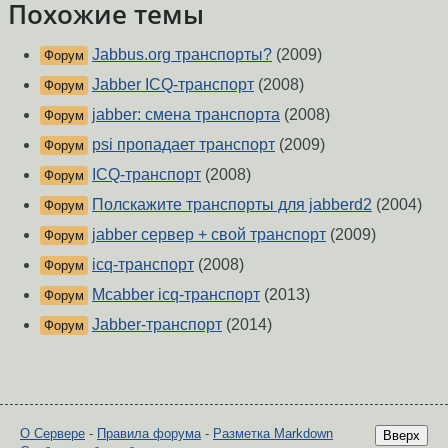
Похожие темы
Jabbus.org транспорты?
(2009)
Форум
Jabber ICQ-транспорт
(2008)
Форум
jabber: смена транспорта
(2008)
Форум
psi пропадает транспорт
(2009)
Форум
ICQ-транспорт
(2008)
Форум
Полскажите транспорты для jabberd2
(2004)
Форум
jabber сервер + свой транспорт
(2009)
Форум
icq-транспорт
(2008)
Форум
Mcabber icq-транспорт
(2013)
Форум
Jabber-транспорт
(2014)
Форум
О Сервере
-
Правила форума
-
Разметка Markdown
Вверх