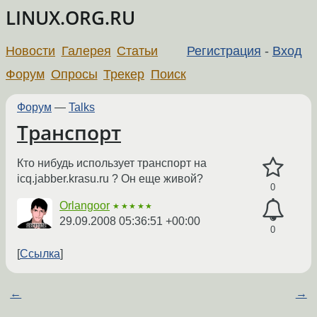
LINUX.ORG.RU
Новости
Галерея
Статьи
Регистрация
-
Вход
Форум
Опросы
Трекер
Поиск
Форум
—
Talks
Транспорт
Кто нибудь использует транспорт на
icq.jabber.krasu.ru ? Он еще живой?
0
Orlangoor
★★★★★
29.09.2008 05:36:51 +00:00
0
Ссылка
←
→