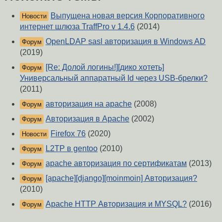
Выпущена новая версия Корпоративного
Новости
интернет шлюза TraffPro v 1.4.6
(2014)
OpenLDAP sasl авторизация в Windows AD
Форум
(2019)
[Re: Долой логины!][дико хотеть]
Форум
Универсальный аппаратный Id через USB-брелки?
(2011)
авторизация на apache
(2008)
Форум
Авторизация в Apache
(2002)
Форум
Firefox 76
(2020)
Новости
L2TP в gentoo
(2010)
Форум
apache авторизация по сертификатам
(2013)
Форум
[apache][django][moinmoin] Авторизация?
Форум
(2010)
Apache HTTP Авторизация и MYSQL?
(2016)
Форум