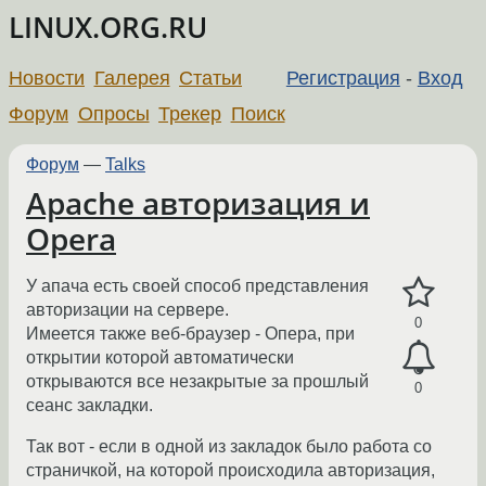
LINUX.ORG.RU
Новости
Галерея
Статьи
Регистрация
-
Вход
Форум
Опросы
Трекер
Поиск
Форум
—
Talks
Apache авторизация и
Opera
У апача есть своей способ представления
авторизации на сервере.
0
Имеется также веб-браузер - Опера, при
открытии которой автоматически
открываются все незакрытые за прошлый
0
сеанс закладки.
Так вот - если в одной из закладок было работа со
страничкой, на которой происходила авторизация,