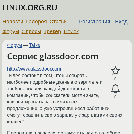
LINUX.ORG.RU
Новости
Галерея
Статьи
Регистрация
-
Вход
Форум
Опросы
Трекер
Поиск
Форум
—
Talks
Сервис glassdoor.com
http://www.glassdoor.com
"Идея состоит в том, чтобы собрать
0
наиболее подробные данные о зарплате и
требования для каждой должности в
компании, чтобы соискатели могли знать,
0
как реагировать на то или иное
предложение, а уже устроившиеся работники
смогут сравнить свою зарплату с зарплатами своих
коллег."
Предлагаю в разделе job замутить нечто подобное.