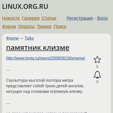
LINUX.ORG.RU
Новости
Галерея
Статьи
Регистрация
-
Вход
Форум
Опросы
Трекер
Поиск
Форум
—
Talks
памятник клизме
http://www.lenta.ru/news/2008/06/16/enema/
0
....
Скульптура высотой полтора метра
0
представляет собой троих детей-ангелов,
несущих над головами огромную клизму.
....