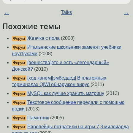
←
Talks
→
Похожие темы
Жвачка с пола
(2008)
Форум
Итальянские школьники заменят учебники
Форум
ноутбуками
(2008)
[вещества]это и есть «легендарный»
Форум
Донской?
(2010)
[ход конем][эмбеддед] В платежных
Форум
терминалах QIWI обнаружен вирус
(2011)
MySQL как лучше хранить матрицу
(2013)
Форум
Текстовое сообщение передали с помощью
Форум
водки
(2013)
Памятник
(2005)
Форум
Европейцы потратили на игры 7,3 миллиарда
Форум