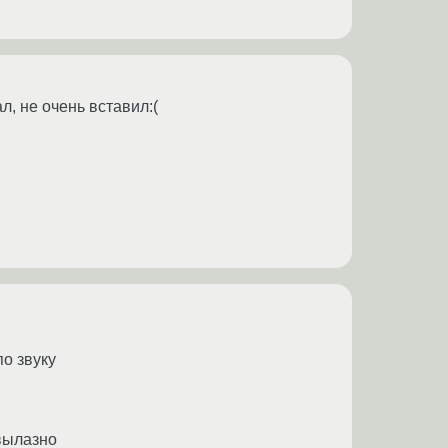
, не очень вставил:(
по звуку
звылазно