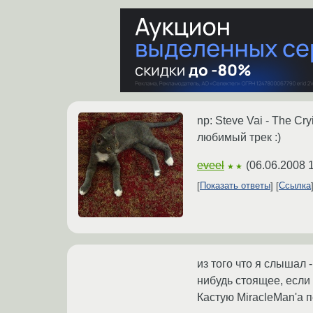
np: Steve Vai - The Cr
любимый трек :)
eveel
(
06.06.2008 
★★
Показать ответы
Ссылка
из того что я слышал 
нибудь стоящее, если
Кастую MiracleMan'а 