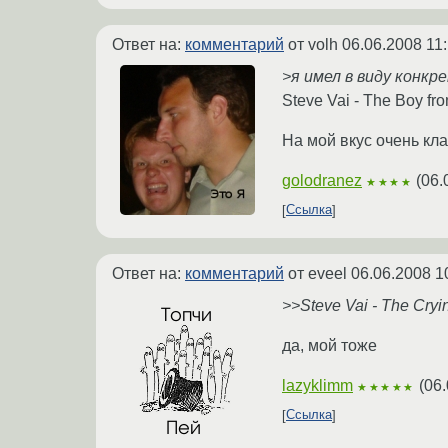
Ответ на:
комментарий
от volh
06.06.2008 11
>я имел в виду конк
Steve Vai - The Boy fro
На мой вкус очень кл
golodranez
(
06.
★★★★
Ссылка
Ответ на:
комментарий
от eveel
06.06.2008 1
>>Steve Vai - The Cry
да, мой тоже
lazyklimm
(
06.
★★★★★
Ссылка