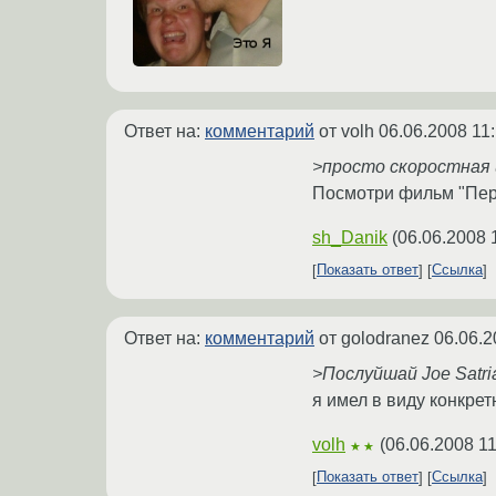
Ответ на:
комментарий
от volh
06.06.2008 11
>просто скоростная 
Посмотри фильм "Перкр
sh_Danik
(
06.06.2008 
Показать ответ
Ссылка
Ответ на:
комментарий
от golodranez
06.06.2
>Послуйшай Joe Satri
я имел в виду конкре
volh
(
06.06.2008 11
★★
Показать ответ
Ссылка