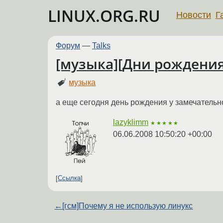
LINUX.ORG.RU
Новости
Г
Форум
—
Talks
[музыка][Дни рождения]
музыка
а еще сегодня день рождения у замечательн
lazyklimm
★★★★★
06.06.2008 10:50:20 +00:00
Ссылка
←
[гсм]Почему я не использую линукс