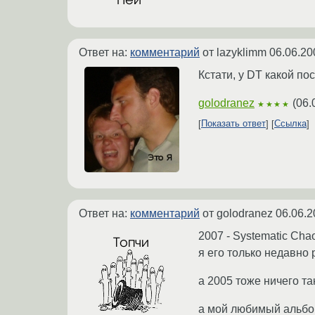
Ответ на:
комментарий
от lazyklimm
06.06.20
Кстати, у DT какой п
golodranez
(
06.
★★★★
Показать ответ
Ссылка
Ответ на:
комментарий
от golodranez
06.06.2
2007 - Systematic Cha
я его только недавно
а 2005 тоже ничего та
а мой любимый альбом 