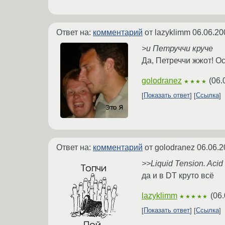
Ответ на:
комментарий
от lazyklimm
06.06.20
>и Петруччи круче
Да, Петреччи жжот! Ос
golodranez
(
06.
★★★★
Показать ответ
Ссылка
Ответ на:
комментарий
от golodranez
06.06.2
>>Liquid Tension. Aci
да и в DT круто всё
lazyklimm
(
06.
★★★★★
Показать ответ
Ссылка