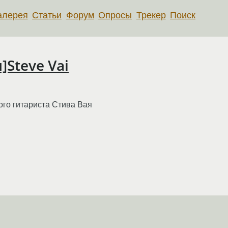
алерея
Статьи
Форум
Опросы
Трекер
Поиск
Steve Vai
ого гитариста Стива Вая