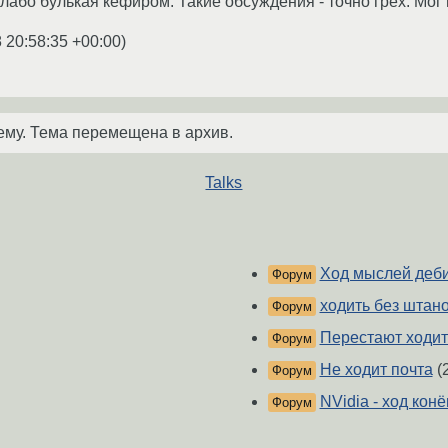
лабо булькая кефиром. Такие обсуждения - точно грех. Мог 
 20:58:35 +00:00
)
ему. Тема перемещена в архив.
Talks
Ход мыслей деб
Форум
ходить без штан
Форум
Перестают ходит
Форум
Не ходит почта
(
Форум
NVidia - ход кон
Форум