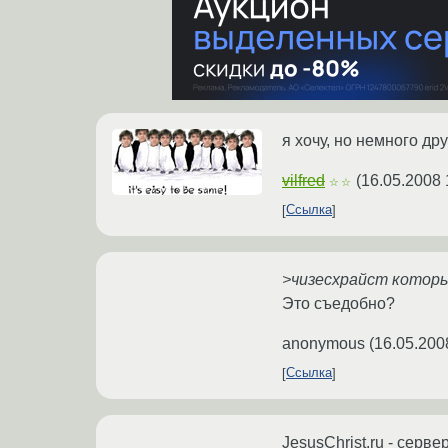
я хочу, но немного дру
vilfred
(
16.05.2008 
☆☆
Ссылка
>чизесхрайст которы
Это съедобно?
anonymous
(
16.05.200
Ссылка
JesusChrist.ru - серв