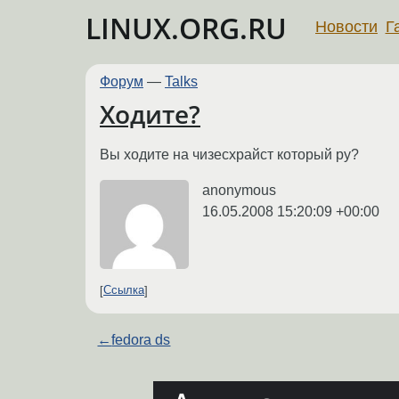
LINUX.ORG.RU
Новости
Г
Форум
—
Talks
Ходите?
Вы ходите на чизесхрайст который ру?
anonymous
16.05.2008 15:20:09 +00:00
Ссылка
←
fedora ds