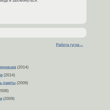
ведь и захлебнуться.
Работа гугла
→
ияновцев
(2014)
ов
(2014)
ь пакеты
(2009)
2008)
ём
(2009)