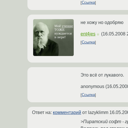
Ссылка
не хожу но одобряю
ent4jes
(
16.05.2008 
☆
Ссылка
Это всё от лукавого.
anonymous
(
16.05.200
Ссылка
Ответ на:
комментарий
от lazyklimm
16.05.20
>Пиратский софт - г