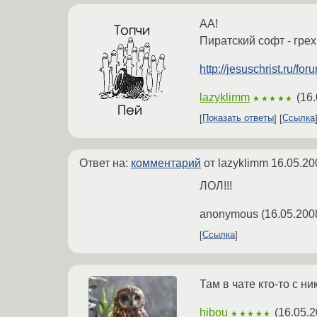
АА!
Пиратский софт - грех
http://jesuschrist.ru/fo
lazyklimm
(
16.
★★★★★
Показать ответы
Ссылка
Ответ на:
комментарий
от lazyklimm
16.05.20
ЛОЛ!!!
anonymous
(
16.05.200
Ссылка
Там в чате кто-то с н
hibou
(
16.05.2
★★★★★