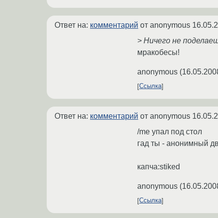
Ответ на:
комментарий
от anonymous
16.05.
> Ничего не поделае
мракобесы!
anonymous
(
16.05.200
Ссылка
Ответ на:
комментарий
от anonymous
16.05.
/me упал под стол
гад ты - анонимный дв
капча:stiked
anonymous
(
16.05.200
Ссылка