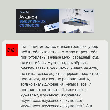
Ты — ничтожество, жалкий грешник, урод,
всё в тебе, что есть — это зло и грех, тебе
приготовлены вечные муки, страшный суд,
ад и погибель. Нужно надеть чёрную
одежду, взять в руки чётки, ничего не есть,
не пить, только ходить в церковь, молиться-
поститься, ни с кем не разговаривать,
только знать духовника, келью и всё. И
постоянно повторять: Я хуже всех, я
хужевсех, яхужевсех, яхужевсех,
яхужевсех, яхужевсех, яхужевсех,
яхужевсех, яхужевсех, яхужевсех". А в