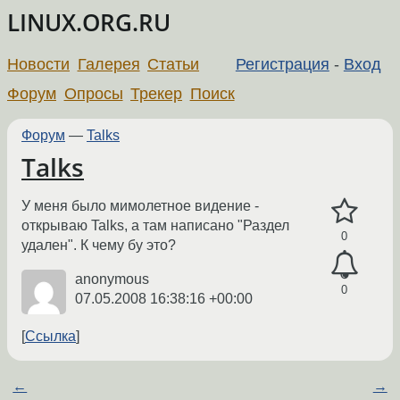
LINUX.ORG.RU
Новости
Галерея
Статьи
Регистрация
-
Вход
Форум
Опросы
Трекер
Поиск
Форум
—
Talks
Talks
У меня было мимолетное видение -
открываю Talks, а там написано "Раздел
0
удален". К чему бу это?
anonymous
0
07.05.2008 16:38:16 +00:00
Ссылка
←
→