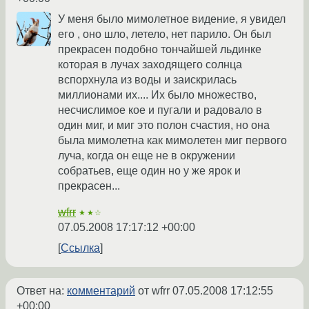
У меня было мимолетное видение, я увидел
его , оно шло, летело, нет парило. Он был
прекрасен подобно тончайшей льдинке
которая в лучах заходящего солнца
вспорхнула из воды и заискрилась
миллионами их.... Их было множество,
несчислимое кое и пугали и радовало в
один миг, и миг это полон счастия, но она
была мимолетна как мимолетен миг первого
луча, когда он еще не в окружении
собратьев, еще один но у же ярок и
прекрасен...
wfrr
★★☆
07.05.2008 17:17:12 +00:00
Ссылка
Ответ на:
комментарий
от wfrr
07.05.2008 17:12:55
+00:00