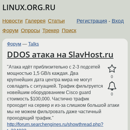
LINUX.ORG.RU
Новости
Галерея
Статьи
Регистрация
-
Вход
Форум
Опросы
Трекер
Поиск
Форум
—
Talks
DDOS атака на SlavHost.ru
"Атака идёт приблизительно с 2-3 подсетей
мощностью 1,5 GB/s каждая. Два
0
крупнейших дата центра мира не могут
совладеть с ситуацией. Трафик фильтруется
новейшим оборудованием Cisco guard
0
стоимость $100,000. Частично трафик
проходит на сервер и из-за слишком большой атаки
мы не можем фильтровать даже частичный
проходящий трафик."
http://forum.searchengines.ru/showthread.php?