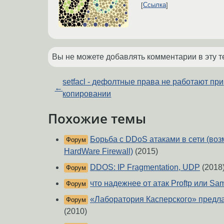
Ссылка
Вы не можете добавлять комментарии в эту т
setfacl - дефолтные права не работают при
←
копировании
Похожие темы
Борьба с DDoS атаками в сети (во
Форум
HardWare Firewall)
(2015)
DDOS: IP Fragmentation, UDP
(2018
Форум
что надежнее от атак Proftp или Sa
Форум
«Лаборатория Касперского» предла
Форум
(2010)