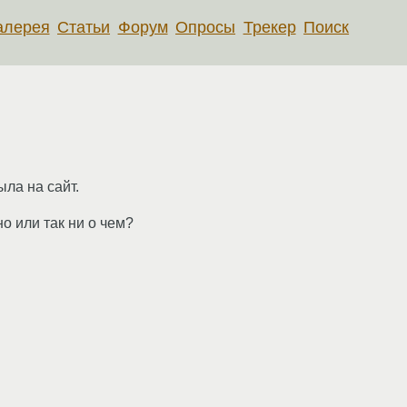
алерея
Статьи
Форум
Опросы
Трекер
Поиск
ла на сайт.
о или так ни о чем?