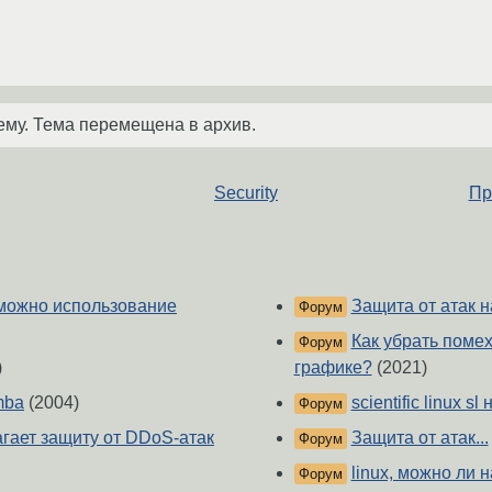
ему. Тема перемещена в архив.
Security
Пр
зможно использование
Защита от атак 
Форум
Как убрать помех
Форум
)
графике?
(2021)
mba
(2004)
scientific linux 
Форум
гает защиту от DDoS-атак
Защита от атак...
Форум
linux, можно ли 
Форум