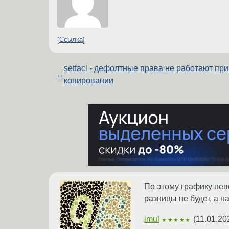
Ссылка
setfacl - дефолтные права не работают при
←
копировании
По этому графику нев
разницы не будет, а на
imul
(
11.01.20
★★★★★