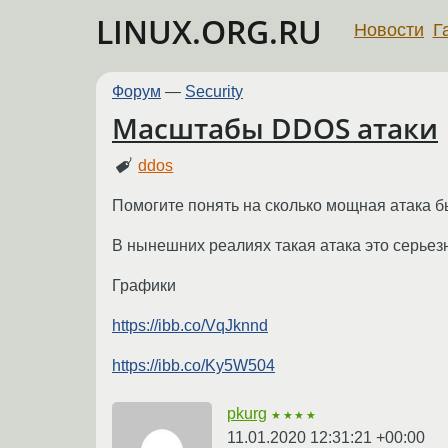
LINUX.ORG.RU
Новости
Г
Форум
—
Security
Масштабы DDOS атаки
ddos
Помогите понять на сколько мощная атака бы
В нынешних реалиях такая атака это серьезн
Графики
https://ibb.co/VqJknnd
https://ibb.co/Ky5W504
pkurg
★★★★
11.01.2020 12:31:21 +00:00