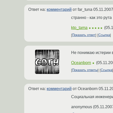
Ответ на:
комментарий
от far_tuna
05.11.2007
странно - как это рут
kto_tama
(
05.
★★★★★
Показать ответ
Ссылка
Не понимаю истерии в
Oceanborn
(
05.11.20
★
Показать ответы
Ссылка
Ответ на:
комментарий
от Oceanborn
05.11.2
Социальная инженери
anonymous
(
05.11.200