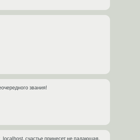
еочередного звания!
_localhost, счастье принесет не падающая,