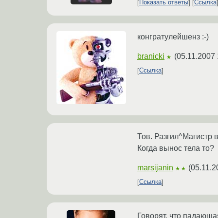
Показать ответы
Ссылка
конгратулейшенз :-)
branicki
(
05.11.2007 
★
Ссылка
Тов. Разгил^Магистр 
Когда вынос тела то?
marsijanin
(
05.11.2
★★
Ссылка
Говорят, что падающая