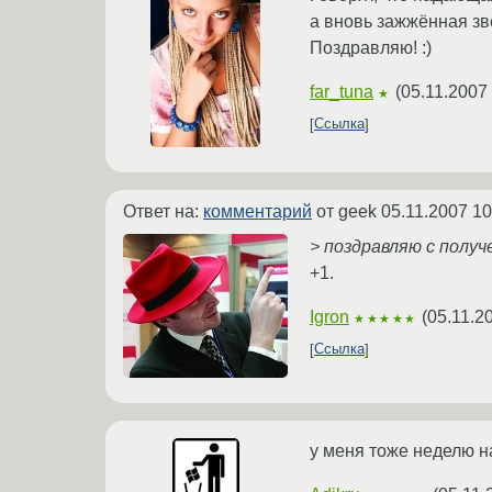
а вновь зажжённая зве
Поздравляю! :)
far_tuna
(
05.11.2007 
★
Ссылка
Ответ на:
комментарий
от geek
05.11.2007 10
> поздравляю с получ
+1.
Igron
(
05.11.2
★★★★★
Ссылка
у меня тоже неделю на