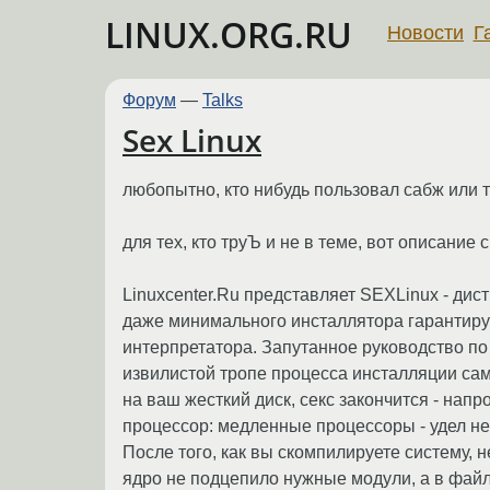
LINUX.ORG.RU
Новости
Г
Форум
—
Talks
Sex Linux
любопытно, кто нибудь пользовал сабж или 
для тех, кто труЪ и не в теме, вот описание 
Linuxcenter.Ru представляет SEXLinux - ди
даже минимального инсталлятора гарантируе
интерпретатора. Запутанное руководство по
извилистой тропе процесса инсталляции сам
на ваш жесткий диск, секс закончится - нап
процессор: медленные процессоры - удел неу
После того, как вы скомпилируете систему,
ядро не подцепило нужные модули, а в файла