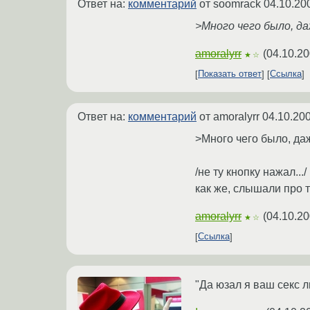
Ответ на:
комментарий
от soomrack
04.10.20
>Много чего было, даж
amoralyrr
(
04.10.20
★☆
Показать ответ
Ссылка
Ответ на:
комментарий
от amoralyrr
04.10.200
>Много чего было, даж
/не ту кнопку нажал.../
как же, слышали про т
amoralyrr
(
04.10.20
★☆
Ссылка
"Да юзал я ваш секс л