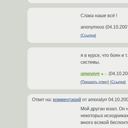
Слака наше всё !
anonymous
(
04.10.200
Ссылка
я в курсе, что боян и
системы.
amoralyrr
(
04.10.20
★☆
Показать ответ
Ссылка
Ответ на:
комментарий
от amoralyrr
04.10.200
Мой друган юзал. Он н
некоторых исходниках 
много всякой беспонт