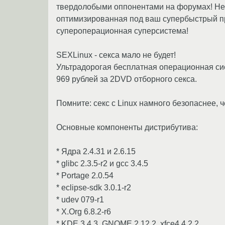
твердолобыми оппонентами на форумах! Не о
оптимизированная под ваш супербыстрый пр
супероперационная суперсистема!
SEXLinux - секса мало не будет!
Ультрадорогая бесплатная операционная си
969 рублей за 2DVD отборного секса.
Помните: секс с Linux намного безопаснее
Основные компоненты дистрибутива:
* Ядра 2.4.31 и 2.6.15
* glibc 2.3.5-r2 и gcc 3.4.5
* Portage 2.0.54
* eclipse-sdk 3.0.1-r2
* udev 079-r1
* X.Org 6.8.2-r6
* KDE 3.4.3, GNOME 2.12.2, xfce4 4.2.2