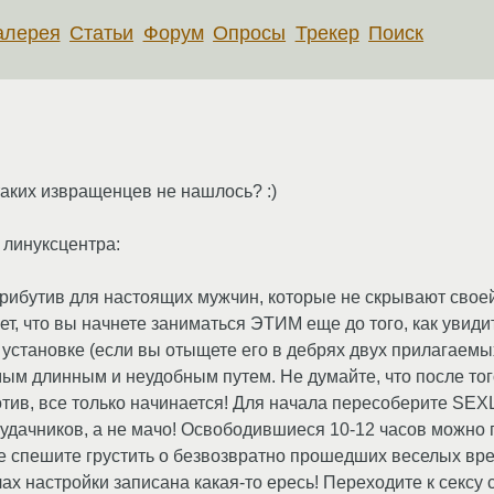
алерея
Статьи
Форум
Опросы
Трекер
Поиск
таких извращенцев не нашлось? :)
с линуксцентра:
стрибутив для настоящих мужчин, которые не скрывают свое
т, что вы начнете заниматься ЭТИМ еще до того, как увид
 установке (если вы отыщете его в дебрях двух прилагаемы
ым длинным и неудобным путем. Не думайте, что после того
ротив, все только начинается! Для начала пересоберите SEX
дачников, а не мачо! Освободившиеся 10-12 часов можно по
 не спешите грустить о безвозвратно прошедших веселых вр
х настройки записана какая-то ересь! Переходите к сексу с