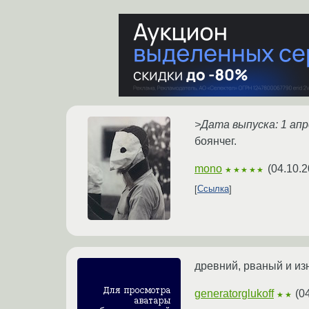
>Дата выпуска: 1 апр
боянчег.
mono
(
04.10.2
★★★★★
Ссылка
древний, рваный и из
generatorglukoff
(
0
★★