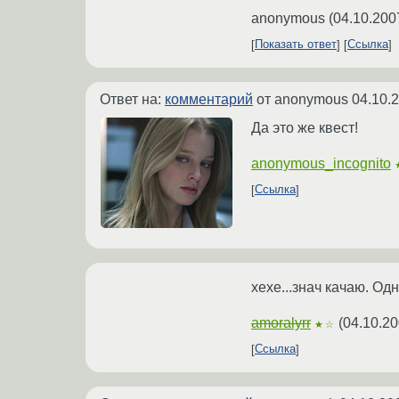
anonymous
(
04.10.200
Показать ответ
Ссылка
Ответ на:
комментарий
от anonymous
04.10.
Да это же квест!
anonymous_incognito
Ссылка
хехе...знач качаю. Од
amoralyrr
(
04.10.20
★☆
Ссылка