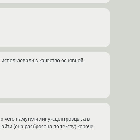
но использовали в качество основной
го чего намутили линуксцентровцы, а в
найти (она расбросана по тексту) короче