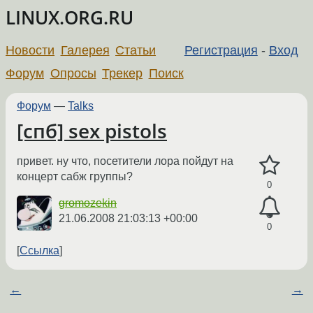
LINUX.ORG.RU
Новости
Галерея
Статьи
Регистрация
-
Вход
Форум
Опросы
Трекер
Поиск
Форум
—
Talks
[спб] sex pistols
привет. ну что, посетители лора пойдут на
концерт сабж группы?
0
gromozekin
21.06.2008 21:03:13 +00:00
0
Ссылка
←
→