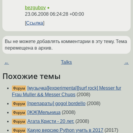
bezgubov
★
23.06.2008 06:24:28 +00:00
Ссылка
Вы не можете добавлять комментарии в эту тему. Тема
перемещена в архив.
←
Talks
→
Похожие темы
[музычка][experimental][surf rock] Messer fur
Форум
Frau Muller && Messer Chups
(2008)
[препараты] gogol bordello
(2008)
Форум
[ЖЖ]Мельница
(2008)
Форум
Агата Кристи - 20 лет.
(2008)
Форум
Какую версию Python учить в 2017
(2017)
Форум