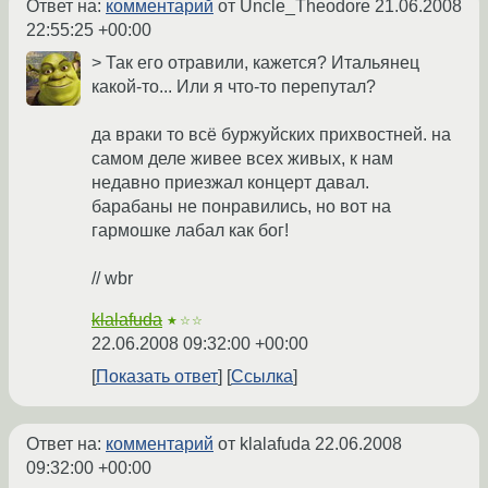
Ответ на:
комментарий
от Uncle_Theodore
21.06.2008
22:55:25 +00:00
> Так его отравили, кажется? Итальянец
какой-то... Или я что-то перепутал?
да враки то всё буржуйских прихвостней. на
самом деле живее всех живых, к нам
недавно приезжал концерт давал.
барабаны не понравились, но вот на
гармошке лабал как бог!
// wbr
klalafuda
★☆☆
22.06.2008 09:32:00 +00:00
Показать ответ
Ссылка
Ответ на:
комментарий
от klalafuda
22.06.2008
09:32:00 +00:00