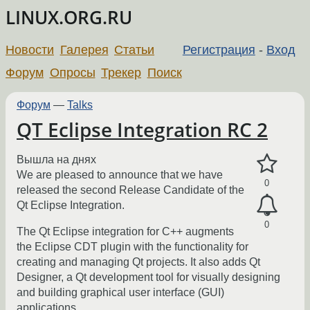
LINUX.ORG.RU
Новости
Галерея
Статьи
Регистрация
-
Вход
Форум
Опросы
Трекер
Поиск
Форум
—
Talks
QT Eclipse Integration RC 2
Вышла на днях
We are pleased to announce that we have
0
released the second Release Candidate of the
Qt Eclipse Integration.
0
The Qt Eclipse integration for C++ augments
the Eclipse CDT plugin with the functionality for
creating and managing Qt projects. It also adds Qt
Designer, a Qt development tool for visually designing
and building graphical user interface (GUI)
applications.