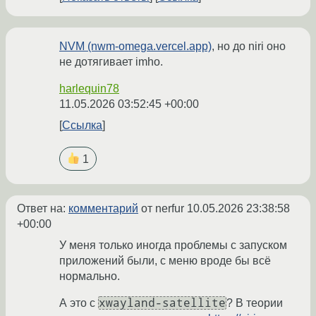
NVM (nwm-omega.vercel.app)
, но до niri оно
не дотягивает imho.
harlequin78
11.05.2026 03:52:45 +00:00
Ссылка
1
Ответ на:
комментарий
от nerfur
10.05.2026 23:38:58
+00:00
У меня только иногда проблемы с запуском
приложений были, с меню вроде бы всё
нормально.
xwayland-satellite
А это с
? В теории