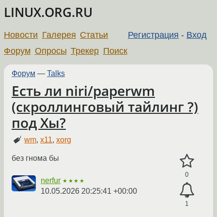
LINUX.ORG.RU
Новости
Галерея
Статьи
Регистрация
-
Вход
Форум
Опросы
Трекер
Поиск
Форум
—
Talks
Есть ли niri/paperwm
(скроллинговый тайлинг ?)
под Хы?
wm
,
x11
,
xorg
без гнома бы
0
nerfur
★★★★
10.05.2026 20:25:41 +00:00
1