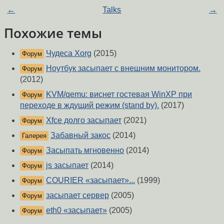
←
Talks
→
Похожие темы
Чудеса Xorg
(2015)
Форум
Ноутбук засыпает с внешним монитором.
Форум
(2012)
KVM/qemu: виснет гостевая WinXP при
Форум
переходе в ждущий режим (stand by).
(2017)
Xfce долго засыпает
(2021)
Форум
Забавный закос
(2014)
Галерея
Засыпать мгновенно
(2014)
Форум
js засыпает
(2014)
Форум
COURIER «засыпает»...
(1999)
Форум
засыпает сервер
(2005)
Форум
eth0 «засыпает»
(2005)
Форум