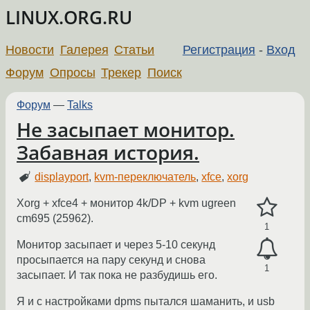
LINUX.ORG.RU
Новости
Галерея
Статьи
Регистрация
-
Вход
Форум
Опросы
Трекер
Поиск
Форум
—
Talks
Не засыпает монитор.
Забавная история.
displayport
,
kvm-переключатель
,
xfce
,
xorg
Xorg + xfce4 + монитор 4k/DP + kvm ugreen
cm695 (25962).
1
Монитор засыпает и через 5-10 секунд
просыпается на пару секунд и снова
1
засыпает. И так пока не разбудишь его.
Я и с настройками dpms пытался шаманить, и usb