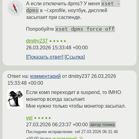
xset -
А если отключить dpms? У меня
dpms
в ~/.xprofile, ноутбук, дисплей
засыпает при саспенде.
xset dpms force off
Попробуйте
dmitry237
★★★★★
26.03.2026 15:33:48 +00:00
Показать ответ
Ссылка
Ответ на:
комментарий
от dmitry237
26.03.2026
15:33:48 +00:00
Если комп переходит в suspend, то IMHO
монитор всегда засыпает.
Мне нужно только чтобы монитор засыпал.
vel
★★★★★
27.03.2026 06:23:37 +00:00
автор топика
Последнее исправление: vel
27.03.2026 06:31:46
+00:00
(всего
исправлений: 1
)